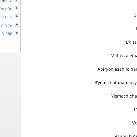
ולירושלי
סלינו על 
D
שיר המס
שלומית ב
התקווה -
L’hit
V’lifros ale
Apiryon asah lo h
B’yom chatunato uvy
Yismach cha
L
V’
Ashrei ha’