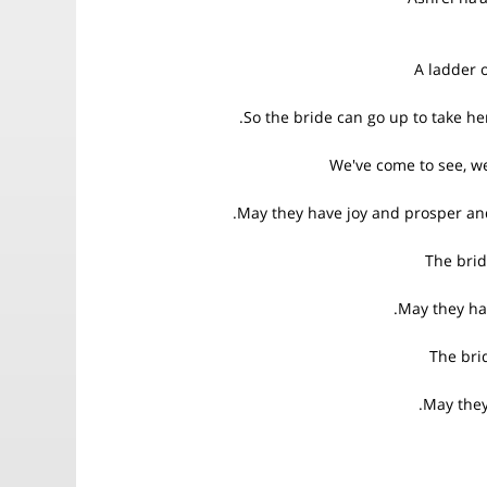
A ladder o
So the bride can go up to take he
We've come to see, w
May they have joy and prosper an
The bri
May they ha
The bri
May they