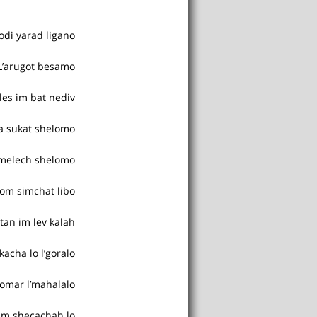
odi yarad ligano
L’arugot besamo
ales im bat nediv
iha sukat shelomo
amelech shelomo
om simchat libo
tan im lev kalah
’kacha lo l’goralo
tomar l’mahalalo
am shecachah lo