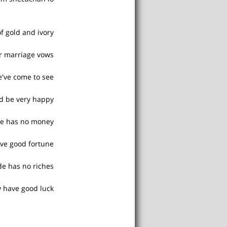
f gold and ivory
r marriage vows.
e've come to see
d be very happy.
de has no money
ve good fortune.
de has no riches
 have good luck.