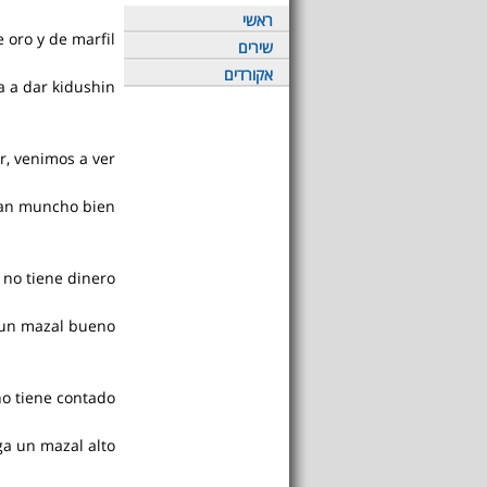
ראשי
e oro y de marfil
שירים
אקורדים
 a dar kidushin.
r, venimos a ver
gan muncho bien.
 no tiene dinero
un mazal bueno.
no tiene contado
a un mazal alto.