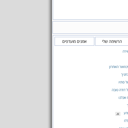
הרשימה שלי
אמנים מועדפים
ירה
נוזאור האחרון
חגיך
 סתיו
 דודה טובה
 אכלנו
ודע
לו