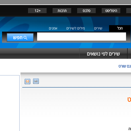
היטליסט
סלבס
תרבות
+12
הכל
שירים
מילים לשירים
אמנים
שירים לפי נושאים
וגם שורט
ט
ה