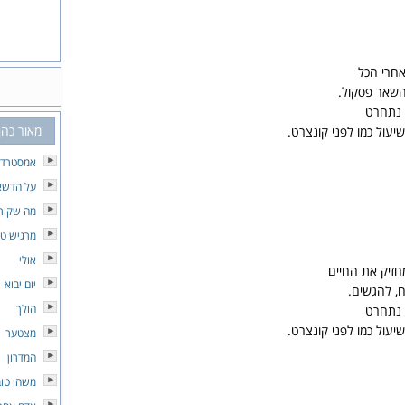
אחרי הכל
 השאר פסקול.
 נתחרט
מאור כהן
יעול כמו לפני קונצרט.
אמסטרד
על הדשא
מה שקורה
מרגיש טו
אולי
חזיק את החיים
יום יבוא
ח, להגשים.
הולך
 נתחרט
יעול כמו לפני קונצרט.
מצטער
המדרון
משהו טוב