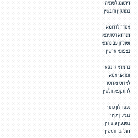
דיתענג לשמיה
במתקין ודובשין
אסדר לדרומא
מנרתא דסתימא
ושולחן עם נהמא
בצפונא ארשין
בחמרא גו כסא
ומדאני אסא
לארוס וארוסה
להתקפא חלשין
נעטר לון כתרין
במילין יקירין
בשבעין עיטורין
דעל גבי חמשין