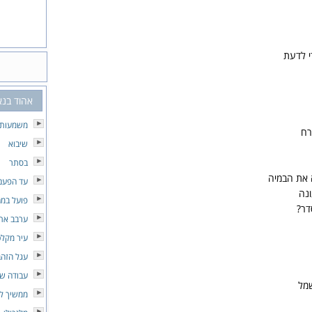
י לדעת
אהוד בנא
משמעות ל
רח
שיבוא
בסתר
 את הבמיה
עד הפעם
נה
פועל במ
דר?
ערבב את
עיר מקל
עגל הזהב
עבודה ש
שמל
ממשיך ל