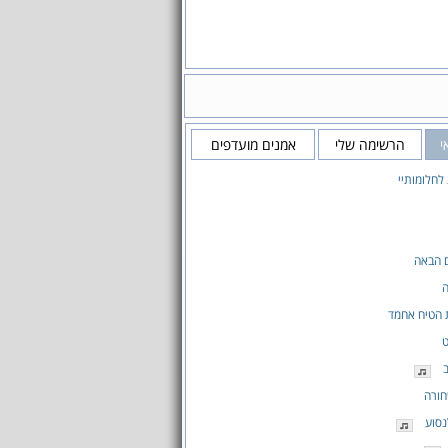
י
הרשימה שלי
אמנים מועדפים
חלומותיי
 הבאה
ה
 הטיח אחמד
ט
חורה
נסוע