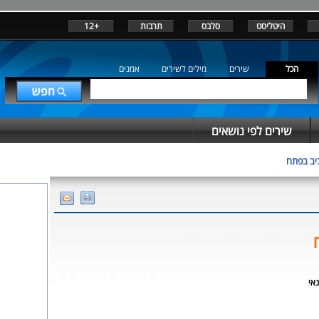
היטליסט
סלבס
תרבות
+12
הכל
שירים
מילים לשירים
אמנים
שירים לפי נושאים
יב בפתח
אי