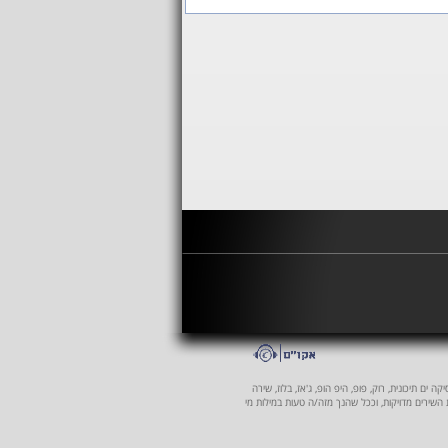
 ים תיכונית, רוק, פופ, היפ הופ, ג'אז, בלוז, שירה
ת השירים מדויקות, וככל שהנך מזה/ה טעות במילות מי