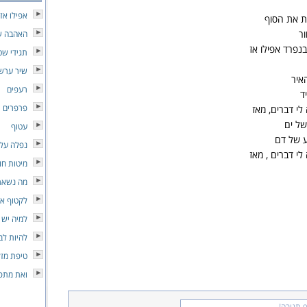
אפילו אז
ות את הסוף
ר
האהבה ש
נפרד אפילו אז
תגידי שט
שיר ערש
איר
רעפים
ד
פרפרים
לי דברים, מאז
של ים
עטוף
ע של דם
נפלה עלי
לי דברים , מאז
מיטות חו
מה נשאר
לקטוף את
למיה יש 
להיות לב
טיפת מזל
ואת מת