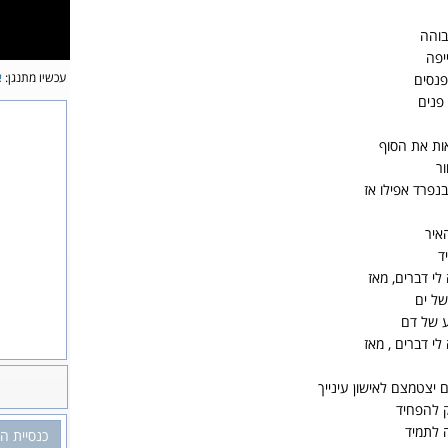
בוהה
יפה
עכשיו מתנגן:
א
פנסים
 פנים
ראות את הסוף
ר
נפרד אפילו אז
איר
ד
לי דברים, מאז
של ים
ע של דם
לי דברים , מאז
ם יצטמצם לאישון עינייך
 להפחיד
 לתמיד
כנסיית ה