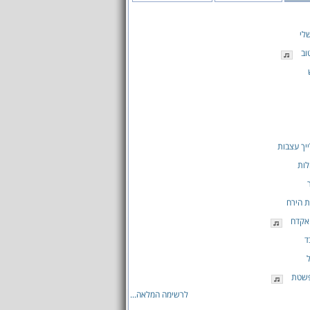
לי
וב
יך עצבות
לות
 הירח
אקדח
ד
פשטת
לרשימה המלאה...