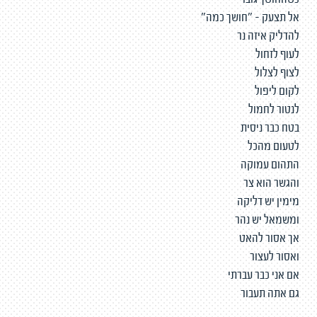
כשהחושך גובר
אל תצעק - "חושך כמה"
להדליק איזה נר
לעוף לזחול
לצוף לצלול
לקום ליפול
לנטור לחמול
בטח כבר ניסית
לטעום מהכל
התהום עמוקה
והגשר הוא צר
מימין יש דליקה
ומשמאל יש נהר
אך אסור להאט
ואסור לעצור
אם אני כבר עברתי
גם אתה תעבור