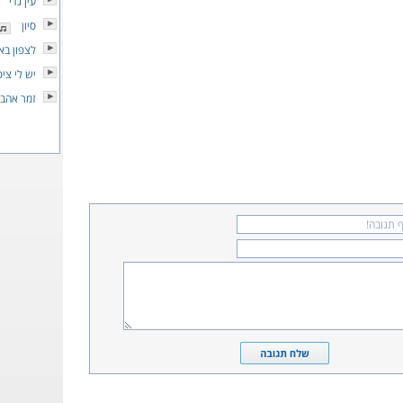
עין גדי
סיון
לצפון בא
יש לי צי
זמר אהבה