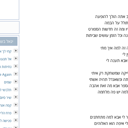
ב אתה הולך להופעה
תולל על הבמה
יו ומה זה חדשות הספורט
ה וכל הזמן עושים שביתות
יגאל בשן
 זה למה איך מתי
קחי לך א
 לי
אל תגעו
 אבא תענה לי
נחיתות ו
ייקה שמשחקת רק איתי
 Again
תה וכשאגדל תהיה אשתי
שמים
הספר אבא מה זאת אהבה
תלבשי לב
ולמה יש פה מלחמה
שיר סיום
קפה אצל
פרח הליל
ר לי אבא למה מתחתנים
פגישה לא
 איפה הוא האלוהים