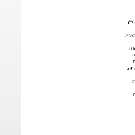
עציץ
שפיץ.
רה
ה
ם
יתה.
ו
ו