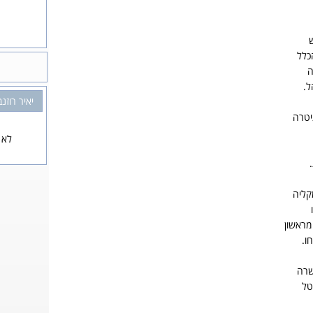
כלל
ה
ל.
יאיר רוזנ
יטרה
לא 
קליה
מראשון
ו.
שרה
טל