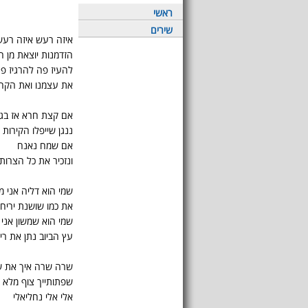
ראשי
שירים
איזה רעש איזה רעש
הזדמנות יוצאת מן ה
להעיז פה להרגיז פ
את עצמנו ואת הקה
אם קצת חרא אז בג
ננגן שייפלו הקירות
אם שמח נאנח
ונזכיר את כל הצרות.
שמי הוא דליה אני מ
את כמו שושנת יריחו
שמי הוא שמשון אני 
עץ הביוב נתן את ריח
שרה שרה איך את 
שפתותייך צוף מלא 
אלי אלי נחליאלי