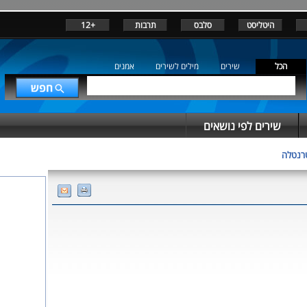
היטליסט
סלבס
תרבות
+12
הכל
שירים
מילים לשירים
אמנים
שירים לפי נושאים
רנטלה