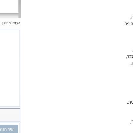
,
עכשיו מתנגן:
ה פה.
בר,
,
ית.
,
יאיר רוזנ