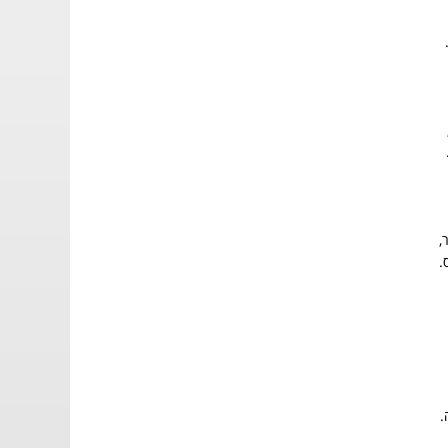
,
.
.