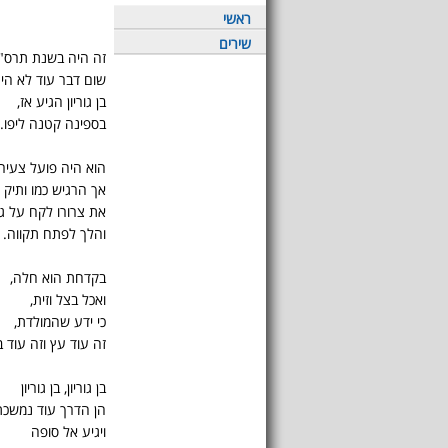
ראשי
שירים
זה היה בשנת תרס"ז
שום דבר עוד לא הי
בן גוריון הגיע אז,
בספינה קטנה ליפו.
הוא היה פועל צעיר,
אך הרגיש כמו ותיק כ
את צרורו לקח על גב
והלך לפתח תקווה.
בקדחת הוא חלה,
ואכל בצל וזית,
כי ידע שהמולדת,
זה עוד עץ וזה עוד ב
בן גוריון, בן גוריון
הן הדרך עוד נמשכת
ויגיע אל סופה