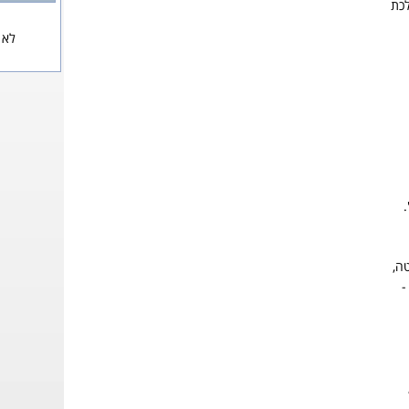
לכת
לא 
ה,
-