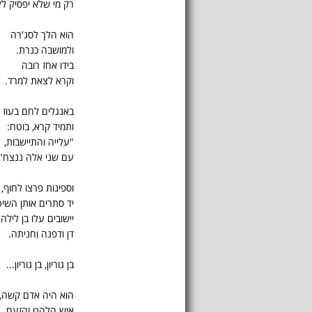
רק מי שלא יפסיק ל
הוא הלך לסג'רה
ולמושבה כנרת.
בידו אחז רובה
וקרא לצאת למרד.
באנגלים לחם בעוז
ותמיד קרא, בוטח:
"עלייה והתיישבות,
עם שני אלה ננצח".
וספינות פרצו לחוף,
יד סתרים אותן השיט
יישובים עלו בן לילה 
דן ודפנה וַחניתה.
בן גוריון, בן גוריון...
הוא היה אדם קשה,
איש הלהט והזעם.