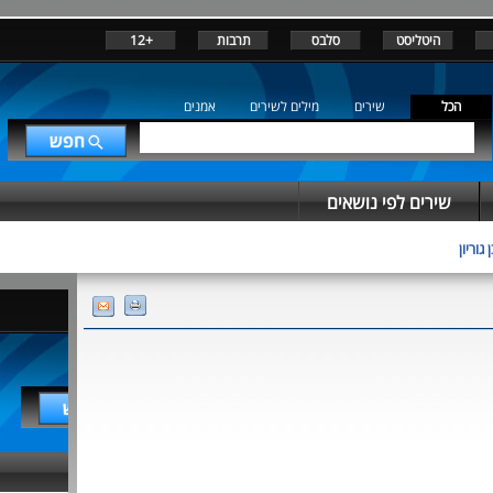
היטליסט
סלבס
תרבות
+12
הכל
שירים
מילים לשירים
אמנים
שירים לפי נושאים
 גוריון