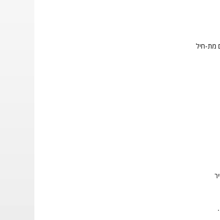
 מת-חיל
ר