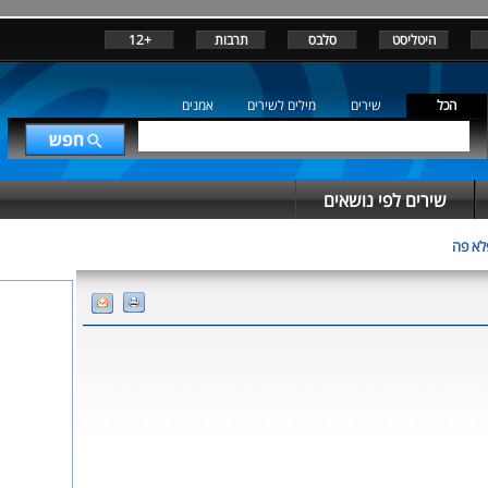
היטליסט
סלבס
תרבות
+12
הכל
שירים
מילים לשירים
אמנים
שירים לפי נושאים
לא פה