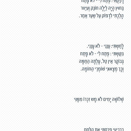
דָפַקְתִּי: פְּתַח לִי – לֹא פָּתַח
בַּחוּץ הָיָה לַיְלָה חוֹנֵק וְעִיֵוור
הָלַכְתִי לִדְפּוֹק עַל שַעַר אַחֵר.
לָחַשְתִּי: עֲנֵנִי – לֹא עָנַנִי.
בִּקַּשְתִּי : פְּתַח לִי – לֹא פָּתַח
בְּבוֹקֶר אֵין טַל, עָלְתָה הַחַמָּה
וְכָך מְצָאוּנִי שׁוֹמְרֵי הַחוֹמָה.
שְׁלוֹשָׁה יָמִים לֹא מָש זִכְרוֹ מִמֶּנִּי
בָרְבִיעִי פָּרַסְתִּי אֶת הַלֶּחֶם