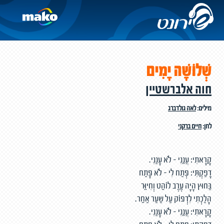
שְׁלוֹשָׁה יָמִים
חוה אלברשטיין
מילים:
לאה גולדברג
לחן:
חיים ברקני
קָרָאתִי: עֲנֵנִי – לֹא עָנַנִי.
דָפַקְתִּי: פְּתַח לִי – לֹא פָּתַח
בַּחוּץ הָיָה עֶרֶב לוֹהֵט וְחִיוֵּר
הָלַכְתִי לִדְפּוֹק עַל שַעַר אַחֵר.
קָרָאתִי: עֲנֵנִי – לֹא עָנַנִי.