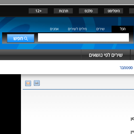
היטליסט
סלבס
תרבות
+12
הכל
שירים
מילים לשירים
אמנים
שירים לפי נושאים
ספטמבר
ון
ין