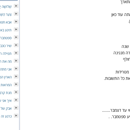
תארך
שְׁלוֹשָׁה י
תה עוד כאן
צַעַר הַשְּׁ
.
אבא חטו
תיגע באו
ספטמבר
שיר כוכב
 שנה
ה מנגינה
תפילה ר
ולף
מה את ר
אני מתה 
מטרידות
הארץ המ
ת כל התשובות.
המראות
מנת קרב
איך אני 
אבק של כ
י עד דצמבר.......
יע ספטמבר. .
כרגע זה 