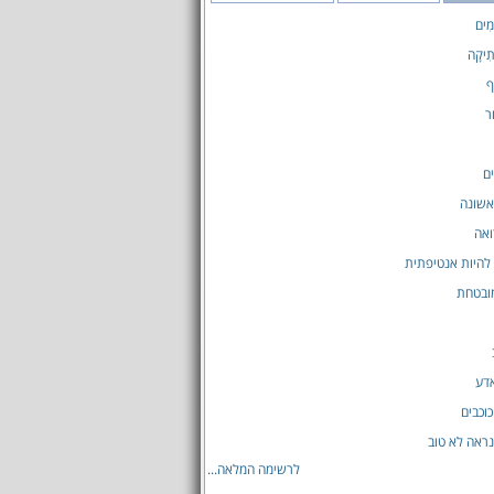
ָמִים
תִיקָה
ף
ר
ים
אשונה
ואה
להיות אנטיפתית
ובטחת
אדע
וכבים
נראה לא טוב
לרשימה המלאה...