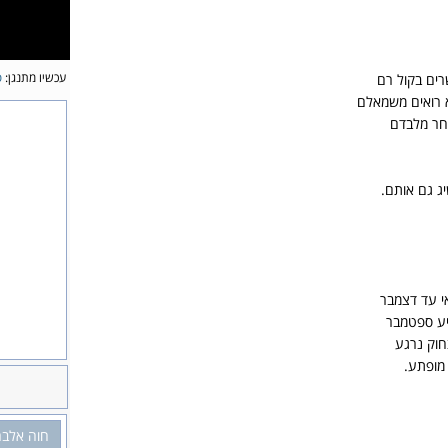
עכשיו מתנגן:
ס
רים בקול רם
א רואים משמאלם
חר מלבדם
ג גם אותם.
אי עד דצמבר
יע ספטמבר
חוק נרגע
 מופתע.
חוה אלבר