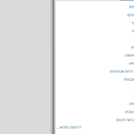
ָמִים
תִיקָה
ף
ר
ים
אשונה
ואה
להיות אנטיפתית
ובטחת
אדע
וכבים
נראה לא טוב
לרשימה המלאה...