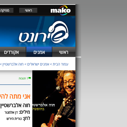
ראשי
מוזיקה
ראשי
אמנים
אקורדים
עמוד הבית
>
אמנים ישראלים
>
חוה אלברשטיין
>
1 תגובות
אני מתה להי
חוה אלברשטיין
מילים:
דן אלמגור
לחן:
נורית הירש