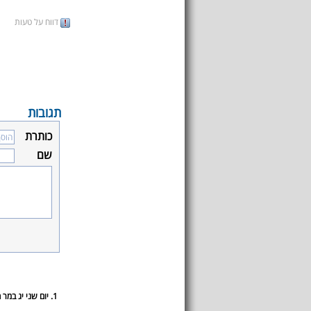
דווח על טעות
תגובות
כותרת
שם
1. יום שני יג במר חשון