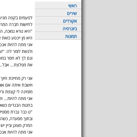
ראשי
שירים
לפעמים בקפה מגיעות
אקורדים
לחישות חברה המרכ
ביוגרפיה
"היא נורא נמוכה, 
תמונות
היא מן יינטע כזאת א
אני מתה להיות אנט
ולגשת לומר לה: "ש
וגם לך לא חסר במש
את מפלצת... אבל...
אני רק מחייכת חיוך 
ויושבת איתה אם אומ
מזמינה לי קצפת ורע
אני מתה להיות... ול
בחנות הבגדים כשאו
"נו כבר גברת מספיק 
ובתוך מסעדה, כשהס
המרק מצונן וביין יש 
אני מתה להיות אנטי