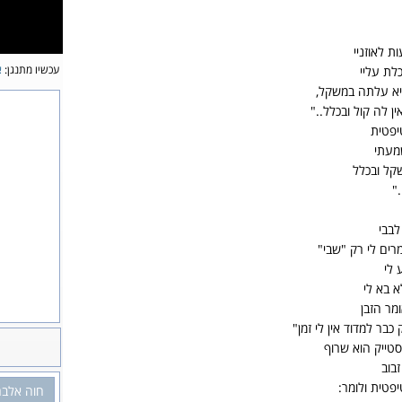
 לאוזניי
עכשיו מתנגן:
א
לת עליי
היא עלתה במשקל,
ין לה קול ובכלל.."
יפטית
מעתי
קל ובכלל
"
לבבי
רים לי רק "שבי"
 לי
א בא לי
מר הזבן
כבר למדוד אין לי זמן"
טייק הוא שרוף
זבוב
פטית ולומר:
חוה אלבר