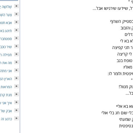
 "
שְׁלוֹשָׁה י
, שיידעו שירגישו אבל...
צַעַר הַשְּׁ
בסטייק השרוף
אבא חטו
והזבוב
תיגע באו
דלים
ספטמבר
א בא לי
שיר כוכב
ר תני קפיצה
 לי קריצה
תפילה ר
טופח בגב
מה את ר
מאליו
אני מתה 
פטית ולומר לו:
הארץ המ
"
ק מנוול!
המראות
ל...
מנת קרב
איך אני 
א בא אליי
אבק של כ
בלי שום חג בלי אולי
ק שמעתי
כרגע זה 
נטיפטית