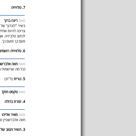
7. טלויזיה
מאת
רינה ברוך
בשיר "לונדון" של 
צריכה להיות אחידות
לכתוב טלביזיה. אב
פעם כך ופעם כך. ת
6. טלוויזיה רושמים עם 2 ווים ולא עם ב
מאת
חווה אלברשט
כנל מה שרשמתי ב
5. נורית
(ל"ת)
מאת
טקסט חזק!
4. זמרת גדולה
מאת
מאיר אליהו
חווה אלברשטיין ז
3. השיר הטוב של חוה אלברשטיין