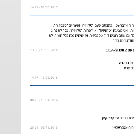
05/06/2017 - 14:21
חוה אלברשטיין כתבתם פעם "טלויזיה" ופעמיים "טלביזיה".
. ואני מציעה "טלוויזיה", או לפחות "טלויזיה". כבר לא נהוג
ל אם אתם רוצים דווקא טלביזיה, אז שיהיה ככה בכל השיר, לא
ודה.רינה ברוך
13/03/2016 - 13:08
יין המלכה
כותרת
16/06/2015 - 14:17
18/04/2014 - 08:23
מרת גדולה על קהל קטן.
09/11/2013 - 20:01