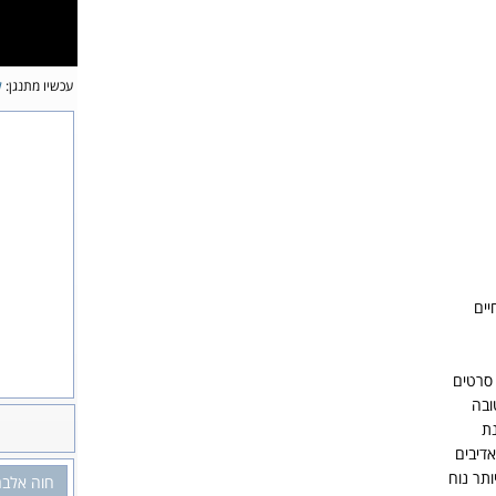
עכשיו מתנגן:
ל
יים
 סרטים
ובה
נת
אדיבים
תר נוח
חוה אלבר