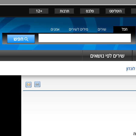
היטליסט
סלבס
תרבות
+12
הכל
שירים
מילים לשירים
אמנים
שירים לפי נושאים
לונדון
ה