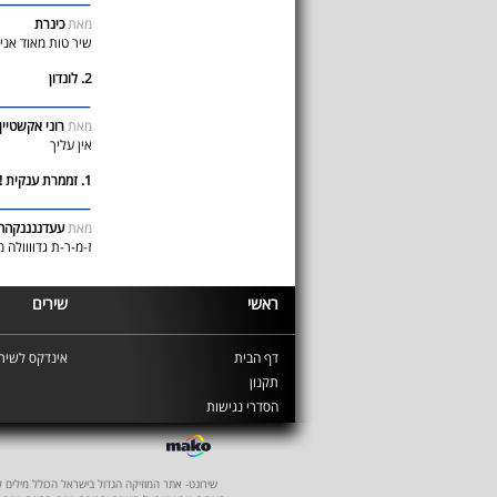
מאת
כינרת
שיר טות מאוד אני
2. לונדון
מאת
רוני אקשטיין
אין עליך
1. זממרת ענקית !
מאת
עעדננננקההה
ז-מ-ר-ת גדוווולה מ
ראשי
שירים
דף הבית
אינדקס לשירי
תקנון
הסדרי נגישות
שירונט- אתר המוזיקה הגדול בישראל הכולל מילים לשיר