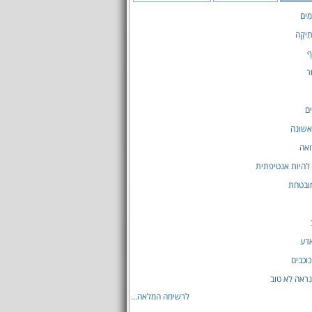
ָמִים
תִיקָה
ף
ר
ים
אשונה
ואה
להיות אנטיפתית
ובטחת
אדע
וכבים
נראה לא טוב
לרשימה המלאה...