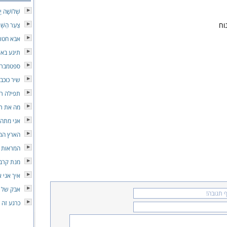
שְׁלוֹשָׁה י
וח
צַעַר הַשְּׁ
אבא חטו
תיגע באו
ספטמבר
שיר כוכב
תפילה ר
מה את ר
אני מתה 
הארץ המ
המראות
מנת קרב
איך אני 
אבק של כ
כרגע זה 