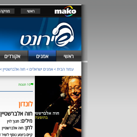
ראשי
מוזיקה
ראשי
אמנים
אקורדים
עמוד הבית
>
אמנים ישראלים
>
חוה אלברשטיין
>
10 תגובות
לונדון
חוה אלברשטיין
מילים:
חנוך לוין
לחן:
חוה אלברשטיין
קיים ביצוע נוסף לשיר ז