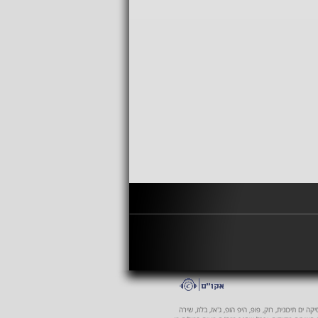
 ים תיכונית, רוק, פופ, היפ הופ, ג'אז, בלוז, שירה