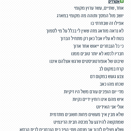
אקורדים
אחד, שתיים, עשר ערוץ מקומי
יושב מול המסך ותוהה מה מקומי במארג
אפילו זה שבחרתי בו
לא נראה מודאג מזה שאין לי בכלל על מי לסמוך
בטח לא עליו אבל כאן רק מתחיל הברוך
כי כל הנבחרים ייאוש אחד ארוך
חבריו לכסא לא יותר טובים ממנו
שיבוט של אופורטוניסטים שרגש אצלהם איננו
קרח במקום לב
צבע גועש במקום דם
שכחו מהו כאב
מדי יום הופכים עורם משל היו זיקיות
איש מהם אינו רוחץ ידיים נקיות
אולי אני האידיוט
שלא מבין איך מעשים פחות חשובים מתדמית
שמתקשה להירגע על מכסה חבית הדינמיט
ושלא מצליח לזכור אך מנסה מתי הפך בית הנבחרים לבית הכסא