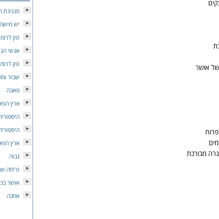
קים
מנגינת ה
יש מישה
זמן לרומן
ת
אנשי הג
זמן לרומן
של אושר
שבור ומח
טאבה
ארץ הפוכ
היסטוריה
היסטוריה
פרוח
מים
ארץ הפוכ
גרה מבורכת
גבוה
זריחה שח
אושר בכפ
אחכה