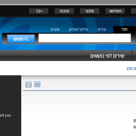
היטליסט
סלבס
תרבות
+12
הכל
שירים
מילים לשירים
אמנים
שירים לפי נושאים
ת הלב
ן
ה