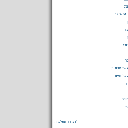
לב
ו ששר לך
שם
ובר
ה
 של תאונות
 של תאונות
ה
ורה
יות
לרשימה המלאה...