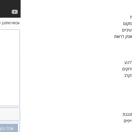
ת
עכשיו מתנגן:
מ
מקום
יניים
ופק לראות
רגע
רוקים
קרב
נגנת
יפים
אביב גפן