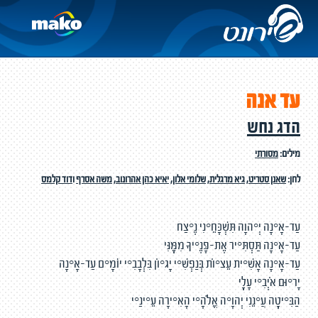
עד אנה
הדג נחש
מילים:
מסורתי
לחן:
שאנן סטריט
,
גיא מרגלית
,
שלומי אלון
,
יאיא כהן אהרונוב
,
משה אסרף
ו
דוד קלמס
עַד-אָ֣נָה יְ֭הוָה תִּשְׁכָּחֵ֣נִי נֶ֑צַח
עַד-אָ֓נָה תַּסְתִּ֖יר אֶת-פָּנֶ֣יךָ מִמֶּֽנִּי
עַד-אָ֨נָה אָשִׁ֪ית עֵצ֡וֹת בְּנַפְשִׁ֗י יָג֣וֹן בִּלְבָבִ֣י יוֹמָ֑ם עַד-אָ֓נָה
יָר֖וּם אֹיְבִ֣י עָלָֽי
הַבִּ֣יטָֽה עֲ֭נֵנִי יְהוָ֣ה אֱלֹהָ֑י הָאִ֥ירָה עֵ֝ינַ֗י