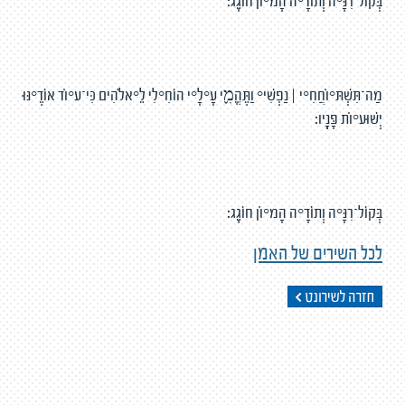
בְּקוֹל־רִנָּ֥ה וְתוֹדָ֗ה הָמ֥וֹן חוֹגֵֽג׃
מַה־תִּשְׁתּ֬וֹחֲחִ֨י ׀ נַפְשִׁי֮ וַתֶּהֱמִ֢י עָ֫לָ֥י הוֹחִ֣לִי לֵ֭אלֹהִים כִּי־ע֥וֹד אוֹדֶ֗נּוּ
יְשׁוּע֥וֹת פָּנָֽיו׃
בְּקוֹל־רִנָּ֥ה וְתוֹדָ֗ה הָמ֥וֹן חוֹגֵֽג׃
לכל השירים של האמן