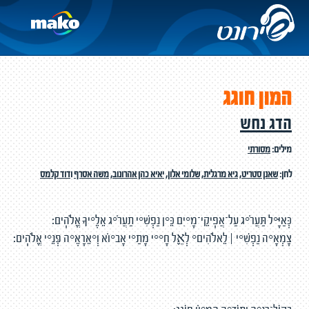
המון חוגג
הדג נחש
מילים:
מסורתי
לחן:
שאנן סטריט
,
גיא מרגלית
,
שלומי אלון
,
יאיא כהן אהרונוב
,
משה אסרף
ו
דוד קלמס
כְּאַיָּ֗ל תַּעֲרֹ֥ג עַל־אֲפִֽיקֵי־מָ֑יִם כֵּ֤ן נַפְשִׁ֨י תַעֲרֹ֖ג אֵלֶ֣יךָ אֱלֹהִֽים׃
צָמְאָ֬ה נַפְשִׁ֨י ׀ לֵאלֹהִים֮ לְאֵ֢ל חָ֥֫י מָתַ֥י אָב֑וֹא וְ֝אֵרָאֶ֗ה פְּנֵ֣י אֱלֹהִֽים׃