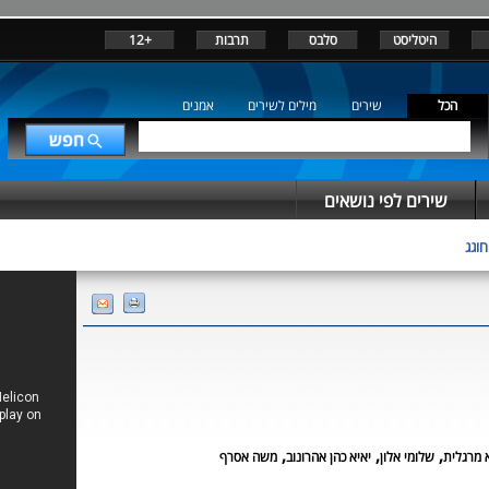
היטליסט
סלבס
תרבות
+12
הכל
שירים
מילים לשירים
אמנים
שירים לפי נושאים
חוגג
,
,
,
 מרגלית
שלומי אלון
יאיא כהן אהרונוב
משה אסרף