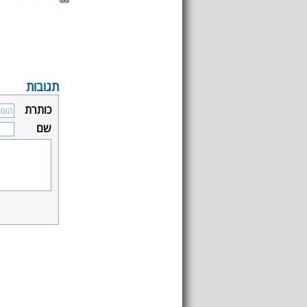
תגובות
כותרת
שם