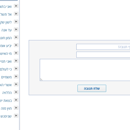
ואני בתו
אל תשליכ
לשון שק
עד אנה
המון חוגג
יביע אומ
מי האיש
ואני תפי
כי לעולם
משמיים
אשרי הא
הללויה
בצאת יש
חוץ מזה 
שניפגש 