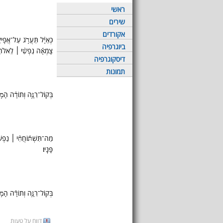
ראשי
שירים
אקורדים
כְּאַיָּ֗ל תַּעֲרֹ֥ג עַל־אֲפִֽיק
ביוגרפיה
צָמְאָ֬ה נַפְשִׁ֨י ׀ לֵאלֹהִים֮
דיסקוגרפיה
תמונות
בְּקוֹל־רִנָּ֥ה וְתוֹדָ֗ה הָמ֥וֹ
מַה־תִּשְׁתּ֬וֹחֲחִ֨י ׀ נַפְשִׁי
פָּנָֽיו׃
בְּקוֹל־רִנָּ֥ה וְתוֹדָ֗ה הָמ֥וֹ
דווח על טעות