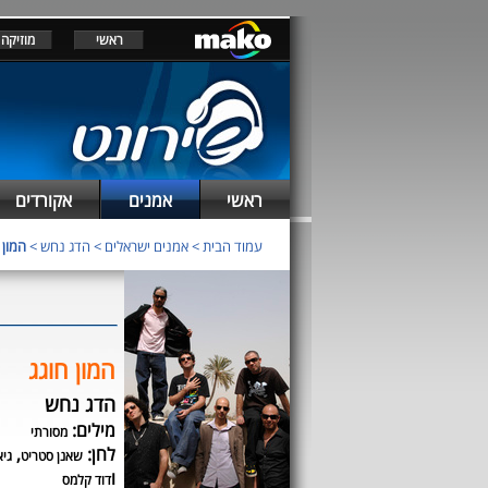
ראשי
מוזיקה
ראשי
אמנים
אקורדים
עמוד הבית
>
אמנים ישראלים
>
הדג נחש
>
המון 
המון חוגג
הדג נחש
מילים:
מסורתי
לחן:
,
שאנן סטריט
גיא
ו
דוד קלמס