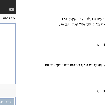
עכשיו מתנגן:
ה
ֵי־מָ֑יִם כֵּ֤ן נַפְשִׁ֨י תַעֲרֹ֖ג אֵלֶ֣יךָ אֱלֹהִֽים׃
 לְאֵ֢ל חָ֥֫י מָתַ֥י אָב֑וֹא וְ֝אֵרָאֶ֗ה פְּנֵ֣י אֱלֹהִֽים׃
ן חוֹגֵֽג׃
֮ וַתֶּהֱמִ֢י עָ֫לָ֥י הוֹחִ֣לִי לֵ֭אלֹהִים כִּי־ע֥וֹד אוֹדֶ֗נּוּ יְשׁוּע֥וֹת
ן חוֹגֵֽג׃
הדג נחש