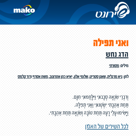
ואני תפילה
הדג נחש
מילים:
מסורתי
לחן:
גיא מרגלית
,
שאנן סטריט
,
שלומי אלון
,
יאיא כהן אהרונוב
,
משה אסרף
ו
דוד קלמס
וְדִבְרֵי שִׂנְאָה סְבָבוּנִי וַיִּלָּחֲמוּנִי חִנָּם.
תַּחַת אַהֲבָתִי יִשְׂטְנוּנִי וַאֲנִי תְפִלָּה.
וַיָּשִׂימוּ עָלַי רָעָה תַּחַת טוֹבָה וְשִׂנְאָה תַּחַת אַהֲבָתִי.
לכל השירים של האמן