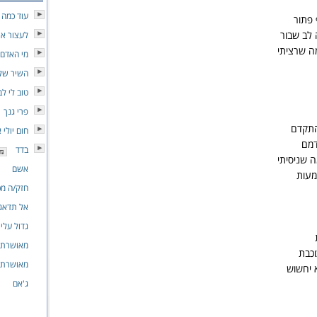
עוד כמה 
 פתור
 לב שבור
לעצור א
ה שרציתי
מי האדם
השיר של
טוב לי לב
פרי גנך
התקדם
חום יולי 
דמם
בדד
 שניסיתי
אשם
מעות
חזק/ה מכ
אל תדאגי
גדול עלי
מאושרת
וכבת
מאושרת
 יחשוש
ג'אם