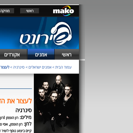
ראשי
מוזיקה
ראשי
אמנים
אקורדים
עמוד הבית
>
אמנים ישראלים
>
סינרגיה
>
לעצור
לעצור את ה
סינרגיה
מילים:
ו
רון הופמן
רון
לחן:
,
רון הופמן
אסי ט
קיים ביצוע נוסף לשיר ז