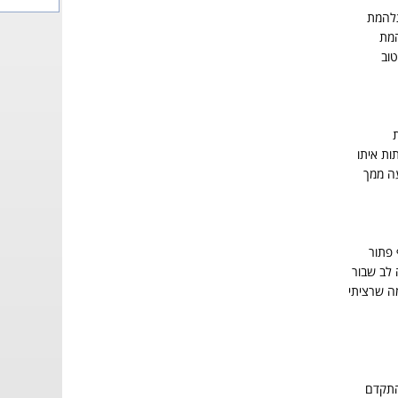
להמת
המת
טוב
ות איתו
עה ממך
 פתור
 לב שבור
ה שרציתי
התקדם