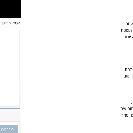
עכשיו מתנגן:
ל
עסת
 תופסת
זכור
ותחת
 טוב
ות איתו
עה ממך
סינרגיה