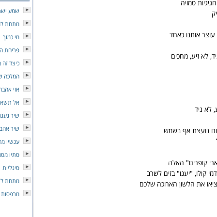
גיגיות סמויה
שמע ישר
ק
מתחת למ
עוצר אותנו כאחד
מי כמוך
פריחת ה
, לא זיע, מחכים
כיצד זה 
המלכה ש
אוי אהבה
אל תשאלי
, לא ניד
שיר געגו
שיר אהבה
ום נועצת אף בשמש
עכשיו מח
סתיו מסוכ
רי קופרים" האלה
סיגליות
מי קולו, "יענו" בזים לשרב
מתחת לש
ציאו את הלשון הארוכה שלכם
מרפסות 