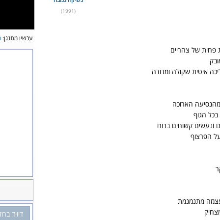
(1991)
עכשיו מתנגן:
ב
ת פחית של צהריים
ובק
כה איטית שקולה ומדודה
מהנסיעה הארוכה
בכל הגוף
 ונעשים קשוחים ברוח
על הפרצוף
ר
עצמה מתנמנמת
מצחיק
דיויד ברו