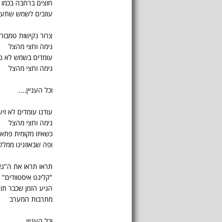
חוצים ברחבה בכמו ח
עוזבים לשמש שתעי
צרור נקישות טמבור 
נימה וחצי מהצל
עומדים בשמש לא ניד
נימה וחצי מהצל
וכל העניין....
עודנו עומדים לא זיע
נימה וחצי מהצל
כשאיזו מקומית פתא
ופה שבאוזנינו ממלל
תראו תראו את ה"גא
"קלינט איסטוודים" ד
הגיע הזמן שכבר תו
מתרבות המערב
וכל העניין....