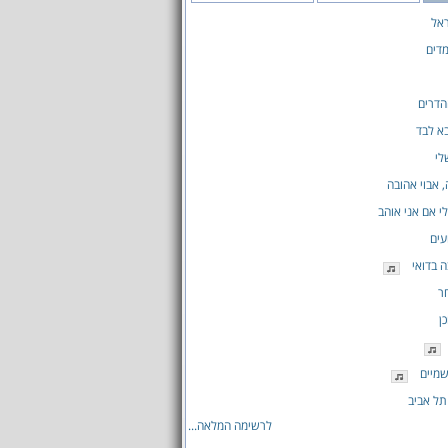
אל
דים
הדרים
בא לבד
לי
, אבוי אהובה
 אם אני אוהב
עים
 בדואי
ר
ן
מיים
תל אביב
לרשימה המלאה...