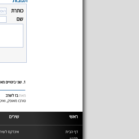
תגובות
כותרת
שם
1. שני ביטויים מאיר אריאלים
מאת
בז לשרב
טורבו מאופק, ואי
ראשי
שירים
דף הבית
אינדקס לשירי
תקנון