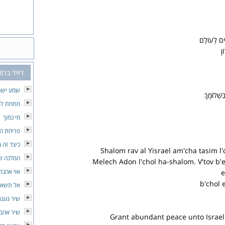
ִים לְעוֹלָם
ֹן
דיויד ברו
שמע ישר
שְׁלוֹמֶךָ
מתחת למ
מי כמוך
פריחת ה
כיצד זה 
Shalom rav al Yisrael am'cha tasim l'
המלכה ש
Melech Adon l'chol ha-shalom. V'tov b'e
אוי אהבה
e
b'chol 
אל תשאלי
שיר געגו
שיר אהבה
Grant abundant peace unto Israel