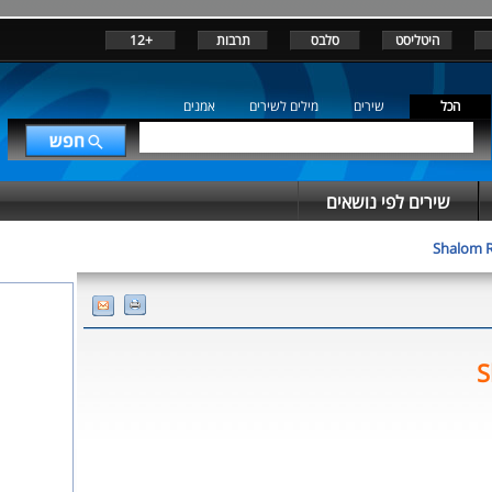
היטליסט
סלבס
תרבות
+12
הכל
שירים
מילים לשירים
אמנים
שירים לפי נושאים
Shalom 
S