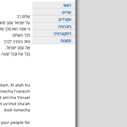
ראשי
שירים
שָׁלוֹם רָב
אקורדים
עַל יִשְׂרָאֵל עַמְּךָ תָּשׂ
ביוגרפיה
כִּי אַתָּה הוּא מֶלֶךְ אָדו
דיסקוגרפיה
לְכָל הַשָּׁלוֹם
תמונות
וְטוֹב בְּעֵינֶיךָ לְבָרֵךְ
אֶת עַמְּךָ יִשְׂרָאֵל,
בְּכָל עֵת וּבְכָל שָׁעָה בִּ
olam. Ki atah hu
inecha l'vareich
t am'cha Yisrael
et uv'chol sha'ah
bish-lomecha
 your people for