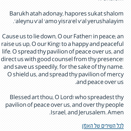
Barukh atah adonay, hapores sukat shalom
'aleynu v'al 'amo yisra'el v'al yerushalayim.
Cause us to lie down, O our Father! in peace; an
raise us up, O our King! to a happy and peaceful
life. O spread thy pavilion of peace over us, and
direct us with good counsel from thy presence!
and save us speedily, for the sake of thy name.
O shield us, and spread thy pavilion of mercy
and peace over us.
Blessed art thou, O Lord! who spreadest thy
pavilion of peace over us, and over thy people
Israel, and Jerusalem. Amen.
לכל השירים של האמן