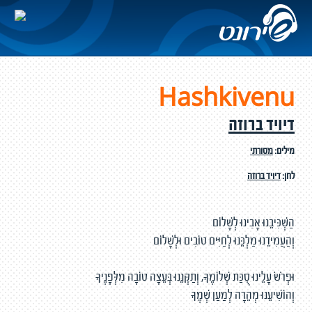
Hashkivenu
דיויד ברוזה
מילים:
מסורתי
לחן:
דיויד ברוזה
הַשְׁכִּיבֵנוּ אָבִינוּ לְשָׁלוֹם
וְהַעֲמִידֵנוּ מַלְכֵּנוּ לְחַיִּים טוֹבִים וּלְשָׁלוֹם
וּפְרֹשׂ עָלֵינוּ סֻכַּת שְׁלוֹמֶךָ, וְתַקְּנֵנוּ בְּעֵצָה טוֹבָה מִלְּפָנֶיךָ
וְהוֹשִׁיעֵנוּ מְהֵרָה לְמַעַן שְׁמֶךָ