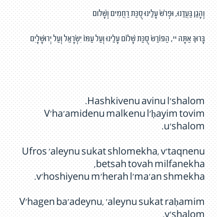
וְהָגֵן בַּעֲדֵנוּ, וּפְרֹשׂ עָלֵינוּ סֻכַּת רַחֲמִים וְשָׁלום
בָּרוּךְ אַתָּה יי, הַפּוֹרֵשׂ סֻכַּת שָׁלוֹם עָלֵינוּ וְעַל עַמּוֹ יִשְׂרָאֵל וְעַל יְרוּשָׁלָיִם
Hashkivenu avinu l'shalom.
V'ha'amidenu malkenu l'ḥayim tovim
u'shalom.
Ufros 'aleynu sukat shlomekha, v'taqnenu
betsah tovah milfanekha,
v'hoshiyenu m'herah l'ma'an shmekha.
V'hagen ba'adeynu, 'aleynu sukat raḥamim
v'shalom.