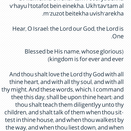
v'hayu l'totafot bein einekha. Ukh'tav'tam al
m'zuzot beitekha uvish'arekha.
Hear, O Israel: the Lord our God, the Lord is
One.
(Blessed be His name, whose glorious
kingdom is for ever and ever)
And thou shalt love the Lord thy God with all
thine heart, and with all thy soul, and with all
thy might. And these words, which. I command
thee this day, shall be upon thine heart: and
thou shalt teach them diligentlyy unto thy
children, and shalt talk of them when thou sit-
test in thine house, and when thou walkest by
the way, and when thou liest down, and when