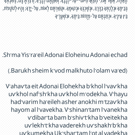
הָאֵלֶּה, אֲשֶׁר אָנֹכִי מְצַוְּךָ הַיּוֹם--עַל-לְבָבֶךָ. וְשִׁנַּנְתָּם לְבָנֶיךָ, וְדִבַּרְתָּ בָּם, בְּשִׁבְתְּךָ
בְּבֵיתֶךָ וּבְלֶכְתְּךָ בַדֶּרֶךְ, וּבְשָׁכְבְּךָ וּבְקוּמֶךָ. וּקְשַׁרְתָּם לְאוֹת, עַל-יָדֶךָ; וְהָיוּ לְטֹטָפֹת,
בֵּין עֵינֶיךָ. וּכְתַבְתָּם עַל-מְזֻזוֹת בֵּיתֶךָ, וּבִשְׁעָרֶיךָ
Sh'ma Yis'ra'eil Adonai Eloheinu Adonai echad.
(Barukh sheim k'vod malkhuto l'olam va'ed.)
V'ahav'ta eit Adonai Elohekha b'khol l'vav'kha
uv'khol naf'sh'kha uv'khol m'odekha. V'hayu
had'varim ha'eileh asher anokhi m'tzav'kha
hayom al l'vavekha. V'shinan'tam l'vanekha
v'dibar'ta bam b'shiv't'kha b'veitekha
uv'lekh't'kha vaderekh uv'shakh'b'kha
uv'kumekha Uk'shar'tam l'ot al yadekha