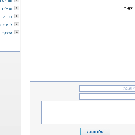
חורף אחר
 נשאר
הפילים ה
ברווז על 
לג'ירף נ
הקרנף