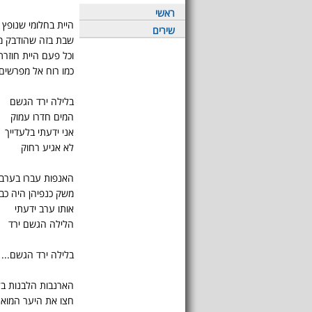
ראשי
היית בחלומי שנופץ
שירים
שבת בזה שהודבק מ
וכל פעם היית חוזרת
כמו רוח אל מפרשים
בלילה ירד הגשם
המים חדרו עמוק
אני ידעתי בלעדייך
לא אגיע רחוק
האנפות עברו בערב
משק כנפיהן היה כב
אותו ערב ידעתי
הלילה הגשם ירד
בלילה ירד הגשם...
הארנבות הלבנות בל
חצו את היער המואר