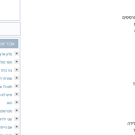
רסיסים
אבנר שט
מלון ארץ
חסר מזל
גזר בלוז
אמרתי לך
ד
he Truth
איש לא מ
הוא
מפרשים
שני ילדי
ילה
אם הייתי