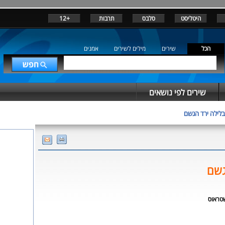
היטליסט
סלבס
תרבות
+12
הכל
שירים
מילים לשירים
אמנים
שירים לפי נושאים
בלילה ירד הגשם
גשם
טראוס