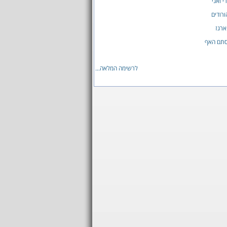
י ואני
ורודים
ארגז
סתם האף
לרשימה המלאה...