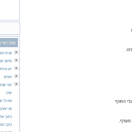
צוות הווי
נו.
אנית הסת
מלאך מסו
יש פרחים
חופים
זמר שכזה
שרב
את כל שה
די החורף
אני אוהב
בתוך שלו
 מעורף.
בוקר טוב