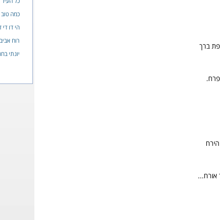
כל העיר 
כמה טוב
הי דו די 
רוח אביב
פת ברך
יונתי בחג
פרח.
הירח
אורח...