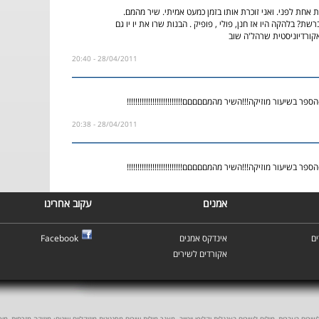
 אחת לפני. ואני זוכרת אותו בזמן כמעט אמיתי. שיר מהמם.
שת? בלהקה היו אז חנן, פולי , פופיק . הבנות שרו את יו יו גם
קורדיוניסטית שרהל'ה שוב
28/04/2011 - 20:40
פר בשיעור מוזיקה!!!השיר מהמםםםםם!!!!!!!!!!!!!!!!!!!!!!!!!!
28/04/2011 - 20:38
פר בשיעור מוזיקה!!!השיר מהמםםםםם!!!!!!!!!!!!!!!!!!!!!!!!!!
אמנים
עקוב אחרינו
ם
אינדקס אמנים
Facebook
אקורדים לשירים