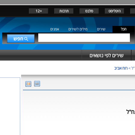
היטליסט
סלבס
תרבות
+12
הכל
שירים
מילים לשירים
אמנים
שירים לפי נושאים
"ל
>
רוח אביב
ח"ל