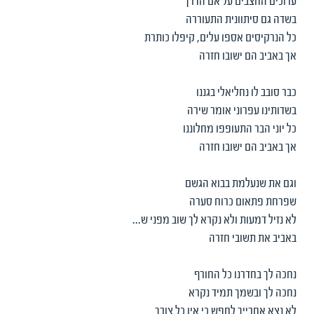
ערוכים החצבים על אם הדרך
בשדה גם סיתוונית התעוררה
כל הנרקיסים אספו עלים, קיפלו כותרת
אך באביב הם ישובו חזרה
כבר סובב לו נחליאלי בגננו
בשדותינו עפרוני אומר שירה
כל יוני הבר התעופפו מחלוננו
אך באביב הם ישובו חזרה
וגם את שנעלמת בבוא הגשם
שפרחת פתאום כרוח סערה
לא נזיל דמעות ולא נקרא לך שוב מפני ש...
באביב את תשובי חזרה
נחכה לך בחדרנו כל החורף
נחכה לך ובשמך תמיד נקרא
לא נצא אחרייך לחפש כי אין כל צורך