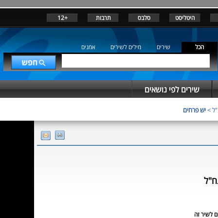
היטליסט
סלבס
תרבות
+12
הכל
שירים
מילים לשירים
אמנים
שירים לפי נושאים
"ל
>
יש פרחים
ח"ל