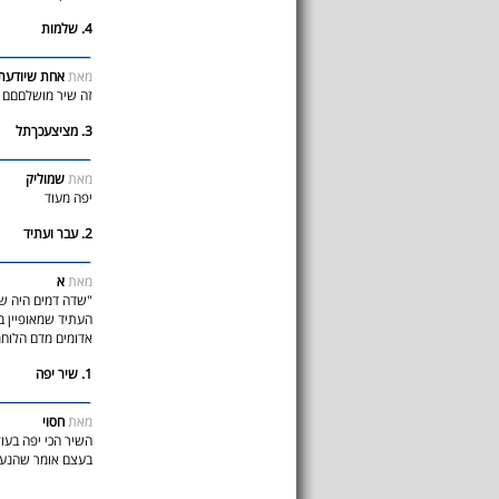
4. שלמות
מאת
אחת שיודעת
זה שיר מושלםםם פ
3. מציצעכךתל
מאת
שמוליק
יפה מעוד
2. עבר ועתיד
מאת
א
"שדה דמים היה ש
העתיד שמאופיין ב
אדומים מדם הלוחמ
1. שיר יפה
מאת
חסוי
השיר הכי יפה בעו
בעצם אומר שהנער