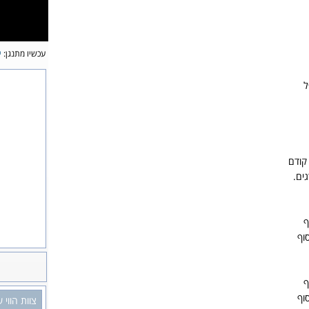
עכשיו מתנגן:
י
ל
קודם
ים.
ף
וף
ף
וף
צוות הווי