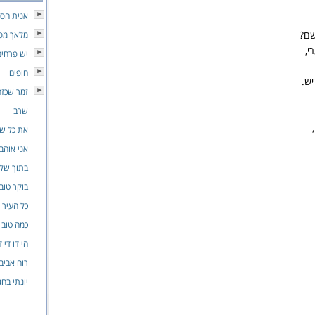
אנית הסת
שם?
מלאך מסו
י,
יש פרחים
חופים
יש.
זמר שכזה
שרב
את כל שה
אני אוהב
בתוך שלו
בוקר טוב
כל העיר 
כמה טוב
הי דו די 
רוח אביב
יונתי בחג