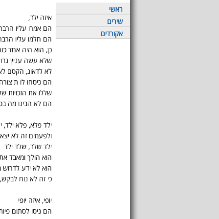
ראשי
איזה ילד,
שירים
הם אמרו עליו הרבה
אקורדים
הם חלמו עליו הרבה
כן, הוא היה אחד כז
שלא עשה עניין גדו
לא לדאוג, הקסם לא 
הם כיסחו לו ת'צורה
שללו את הזכויות שלו
הם לא הבינו מה בס
ילד פלא, פלא ילד, י
ולפעמים זה לא יצא
ילד שלד, שלד ילד
הוא הולך ומאבד את 
הוא לא ידע לדרוש מ
כי זה לא נוח לבקש,
יופי, איזה יופי
הם ניסו לסתום פיות