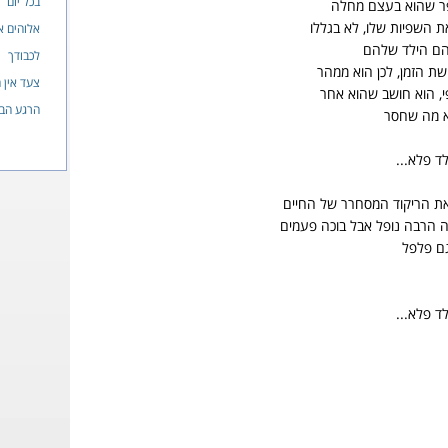
בכל יום
פר שהוא בעצם מחלה
ת השפיות שלו, לא בגללו
אלוהים א
הם הילד שלהם
לכבודך
שת הזמן, לכן הוא ממהר
צעד אין ח
י, הוא חושב שהוא אחר
הרגע הב
א מה שחסר
לד פלא...
את הריקוד המסחרר של החיים
ה הרבה נופל אבל בוכה פעמים
גם פלפל
לד פלא...