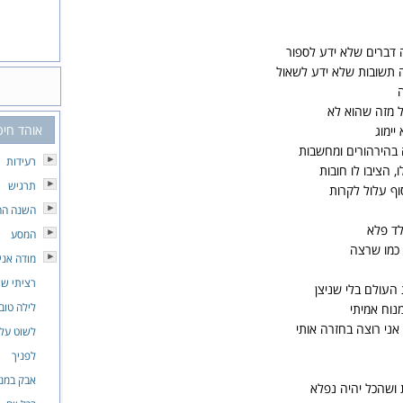
 דברים שלא ידע לספור
 תשובות שלא ידע לשאול
ה
ל מזה שהוא לא
אוהד חיט
יימוג
 בהירהורים ומחשבות
רעידות
, הציבו לו חובות
תרגיש
וף עלול לקרות
השנה הח
לד פלא
המסע
 כמו שרצה
מודה אני
רציתי ש
העולם בלי שניצן
לילה טוב 
נוח אמיתי
 אני רוצה בחזרה אותי
לשוט על 
לפניך
אבק במנו
 ושהכל יהיה נפלא