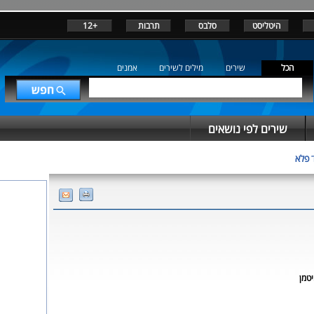
היטליסט
סלבס
תרבות
+12
הכל
שירים
מילים לשירים
אמנים
שירים לפי נושאים
 פלא
טמן