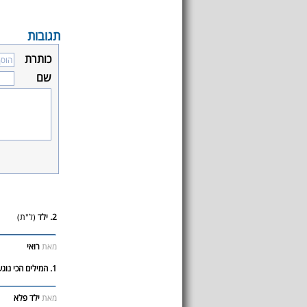
תגובות
כותרת
שם
2. ילד
(ל"ת)
מאת
רואי
1. המילים הכי נוגעות בעולם
מאת
ילד פלא