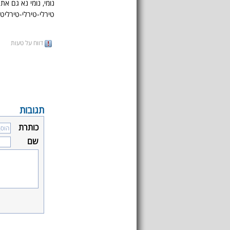
נומי, נומי נא גם את 
טירלי-טירלי-טירליטט
דווח על טעות
תגובות
כותרת
שם