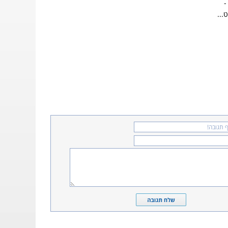
-
...