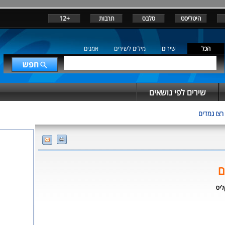
היטליסט
סלבס
תרבות
+12
הכל
שירים
מילים לשירים
אמנים
שירים לפי נושאים
רצו גמדים
ם
ליס