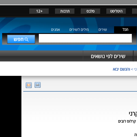
היטליסט
סלבס
תרבות
+12
הכל
שירים
מילים לשירים
אמנים
שירים לפי נושאים
ני
>
והגשם יבוא
רני
 קרלוס ז'ובים
ה