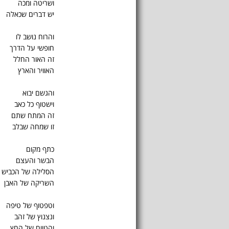
ושריטה ומכה
יש דברים שכאלה
והרוח נושב לו
חופשי על הדרך
זה האור החלל
האוויר והארץ
והגשם יבוא
וישטוף כל כאב
זה המתח שתם
זו שמחה שבלב
כתף מקום
הבשר והעצם
הסלילה של הכביש
השריקה של האבן
וטפטוף של טיפה
ונצנוץ של זהב
והטווח של החץ