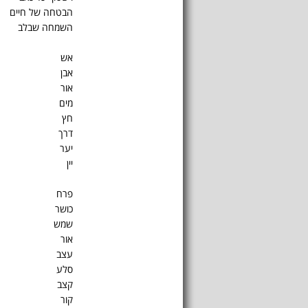
הבטחה של חיים
השמחה שבלב
אש
אבן
אור
מים
חץ
דרך
יער
יין
פרח
כושר
שמש
אור
עצב
סלע
קצב
קור