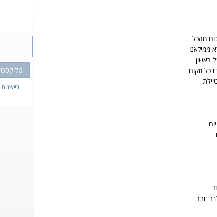
כוח מהכל
א ממילאנו
ל ראשון
טל קסטי
 בכל מקום
יילת
ביישנית
ום
ד
ד יותר