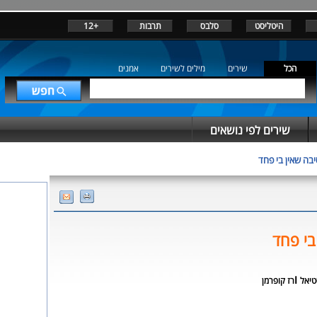
היטליסט
סלבס
תרבות
+12
הכל
שירים
מילים לשירים
אמנים
שירים לפי נושאים
בה שאין בי פחד
בי פחד
ו
טיאל
רז קופרמן