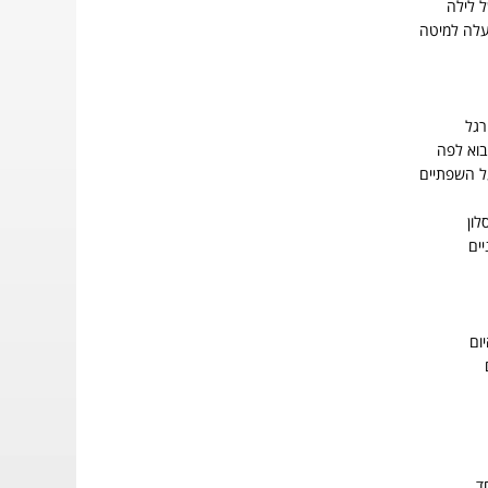
ל לילה
עלה למיטה
רגל
בוא לפה
ל השפתיים
לון
יים
ום
ד