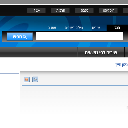
היטליסט
סלבס
תרבות
+12
הכל
שירים
מילים לשירים
אמנים
שירים לפי נושאים
ניגון חייך
ן