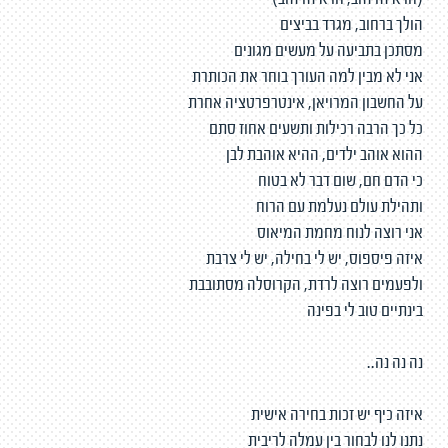
(חרא זה זהב, חרא זה זהב)
הולך ברחוב, מגרד בביצים
מסתכן בתביעה על מעשים מגונים
אני לא מבין למה העורך בוחר את הכותרת
על החשבון המרויאן, אינטרפרטציה אחרת
כל כך הרבה רכילות ותשעים אחוז סתם
ההוא אוהב ילדים, ההיא אוהבת לבן
כי הדם חם, שום דבר לא בטוח
ותהילת עולם נעלמת עם הרוח
אני רוצה לנוח מחמת המיאוס
איזה פיספוס, יש לי בחילה, יש לי צרבת
ולפעמים רוצה לרדת, הקרוסלה מסתובבת
בינתיים טוב לי בפינה
נה נה נה..
איזה כיף יש זכות בחירה אישית
נתנו לנו לבחור בין עמלה לריבית