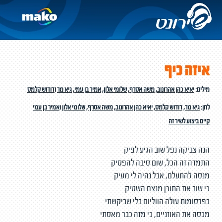
איזה כיף
מילים:
יאיא כהן אהרונוב
,
משה אסרף
,
שלומי אלון
,
אמיר בן עמי
,
גיא מר
ו
דודוש קלמס
לחן:
גיא מר
,
דודוש קלמס
,
יאיא כהן אהרונוב
,
משה אסרף
,
שלומי אלון
ו
אמיר בן עמי
קיים ביצוע לשיר זה
הנה צביקה נפל שוב הגיע לפיק
התמדה זה הכל, שום סיבה להפסיק
מנסה להתעלם, אבל נהיה לי מעיק
כי שוב את התוכן מנצח השטיק
בפרסומות עולה הווליום בלי שביקשתי
מכסה את האוזניים, כי מזה כבר מאסתי