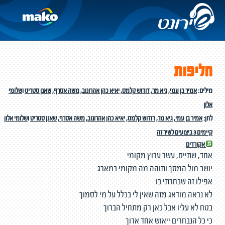
חליפות
מילים:
אמיר בן עמי
,
גיא מר
,
דודוש קלמס
,
יאיא כהן אהרונוב
,
משה אסרף
,
שאנן סטריט
ו
שלומי
אלון
לחן:
אמיר בן עמי
,
גיא מר
,
דודוש קלמס
,
יאיא כהן אהרונוב
,
משה אסרף
,
שאנן סטריט
ו
שלומי אלון
קיימים 3 ביצועים לשיר זה
אקורדים
אחד, שתיים, עשר ערוץ מקומי
יושב מול המסך ותוהה מה מקומי במארג
אפילו זה שבחרתי בו
לא נראה מודאג מזה שאין לי בכלל על מי לסמוך
בטח לא עליו אבל כאן רק מתחיל הברוך
כי כל הנבחרים ייאוש אחד ארוך