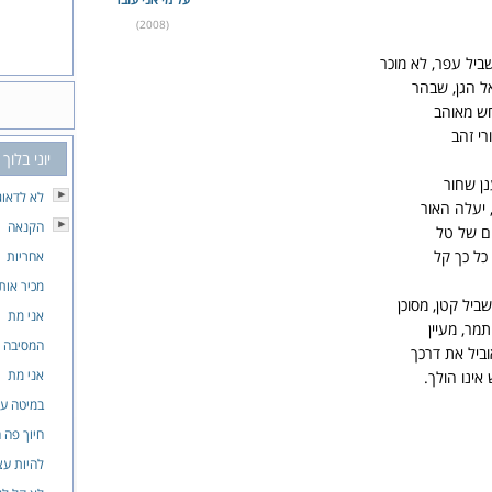
(2008)
ביל עפר, לא מוכר
ל הגן, שבהר
חש מאוהב
רי זהב
יוני בלוך
ן שחור
לא לדאוג
 יעלה האור
הקנאה
ם של טל
כל כך קל
אחריות
מכיר אות
ביל קטן, מסוכן
אני מת
מר, מעיין
המסיבה ש
וביל את דרכך
אני מת
אינו הולך.
במיטה ע
חיוך פה 
להיות עצ