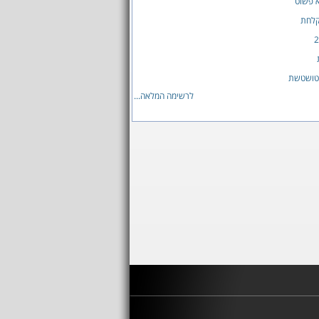
 פשוט
לחת
טושטשת
לרשימה המלאה...