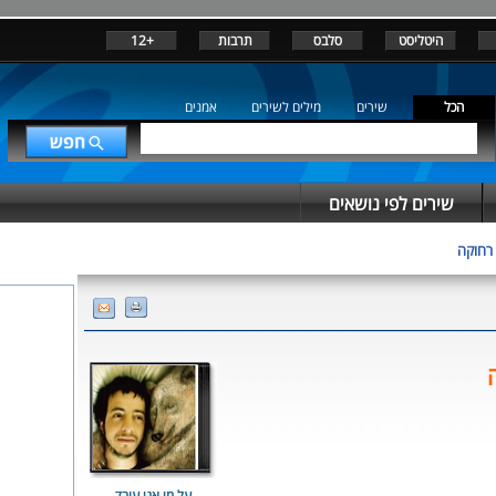
היטליסט
סלבס
תרבות
+12
הכל
שירים
מילים לשירים
אמנים
שירים לפי נושאים
רחוקה
על מי אני עובד