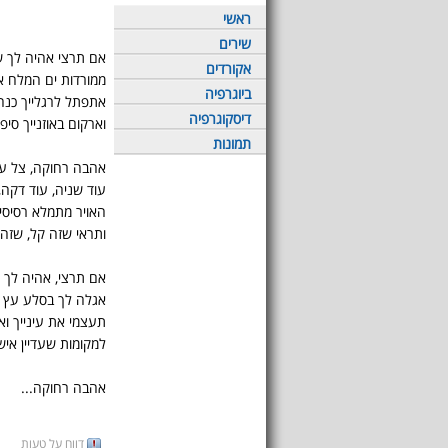
ראשי
שירים
אם תרצי אהיה לך ש
אקורדים
ממורדות ים המלח א
ביוגרפיה
אתפתל לרגלייך כנ
דיסקוגרפיה
וארקום באוזנייך סיפו
תמונות
אהבה רחוקה, צל ענ
עוד שניה, עוד דקה,
האויר מתמלא רסיסי
ותראי שזה קל, שזה 
אם תרצי, אהיה לך ש
אגלה לך בסלע עץ ת
תעצמי את עינייך וא
למקומות שעדיין איש 
אהבה רחוקה...
דווח על טעות