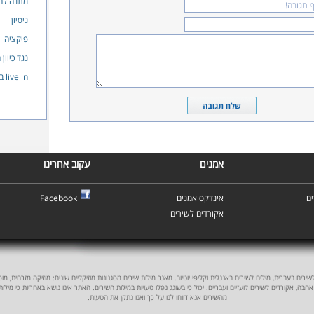
מתנה לח
ניסיון
פיקציה
נגד כיוון 
live in בית שמש
אמנים
עקוב אחרינו
ם
אינדקס אמנים
Facebook
אקורדים לשירים
ים בעברית, מילים לשירים באנגלית וקליפי יוטיוב. מאגר מילות שירים מסגנונות מוזיקליים שונים: מוזיקה מזרחית, מוסיקה
אהבה, אקורדים לשירים לועזיים ועבריים. יכול כי בשוגג נפלו טעויות במילות השירים. האתר אינו נושא באחריות כי מילו
מהשירים אנא דווחו לנו על כך ואנו נתקן את הטעות.