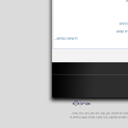
ג
הזיפים
לרשימה המלאה...
 ים תיכונית, רוק, פופ, היפ הופ, ג'אז, בלוז, שירה
ת השירים מדויקות, וככל שהנך מזה/ה טעות במילות מי