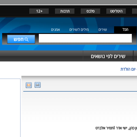
היטליסט
סלבס
תרבות
+12
הכל
שירים
מילים לשירים
אמנים
שירים לפי נושאים
יום הולדת
,
ו
ן כהן
ישי אדר
תמיר אלברט