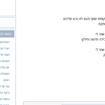
ומות שאף פעם לא נגיע אליהם
ותקת
נושאי המ
אמר לי
בילה חדשה וחילקו
האלוהים 
יש לי חב
אמר לי
ק
חומר חד
האדמה מ
יום הולד
המוהלת
רוכסן
קול של א
ביקור בה
נושאי המ