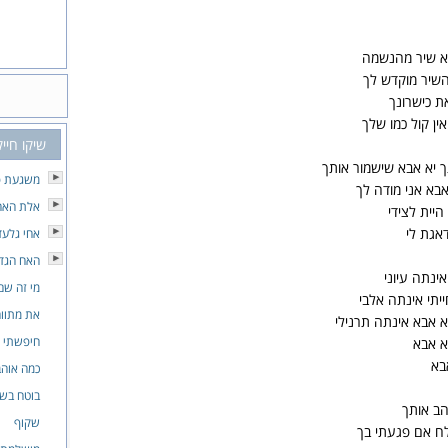
א שיר מהנשמה
השיר מוקדש לך
ת כישרונך
ין קול כמו שלך
שיקו חייק
ך יא אבא שישמור אותך
משגעת פ
אבא אני מודה לך
אלת האה
היית לצידי
דאגת לי
אחי גלעד
האח הגדו
ינתה עיוני
מי זה שם
יתי אינתה אלבי
את מתווה
א אבא אינתה תרנילי
חיפשתי 
א אבא
בא
כמה אוהב
בוטח בש
הב אותך
שקוף
ח אם פגעתי בך