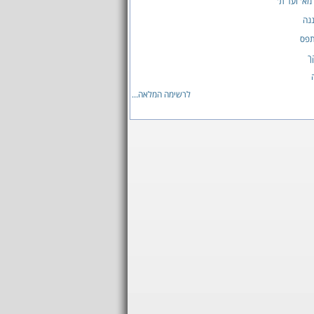
א' ועד ת'
נה
תפס
ך
לרשימה המלאה...