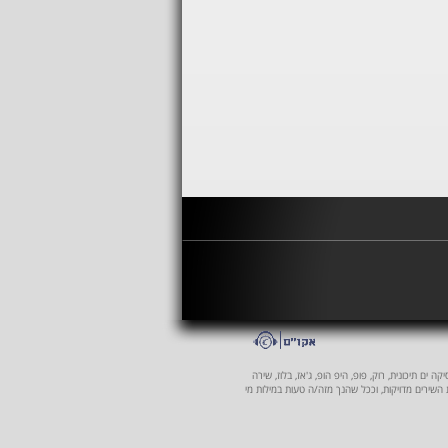
 ים תיכונית, רוק, פופ, היפ הופ, ג'אז, בלוז, שירה
ת השירים מדויקות, וככל שהנך מזה/ה טעות במילות מי