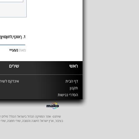
1. ךוטכף,לחוןםויןף
מאת
נעעייי
ראשי
שירים
דף הבית
אינדקס לשירי
תקנון
הסדרי נגישות
שירונט- אתר המוזיקה הגדול בישראל הכולל מילים לשיר
בציבור, ארץ ישראל הישנה והטובה, שירי חתונה, שירי 