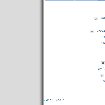
לה
בעיניים
כך
שקט
ל איתה
ע
י
לרשימה המלאה...