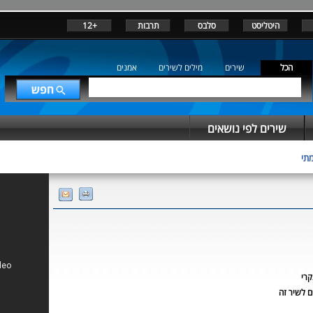
היטליסט
סלבס
תרבות
+12
הכל
שירים
מילים לשירים
אמנים
שירים לפי נושאים
תי
קרי