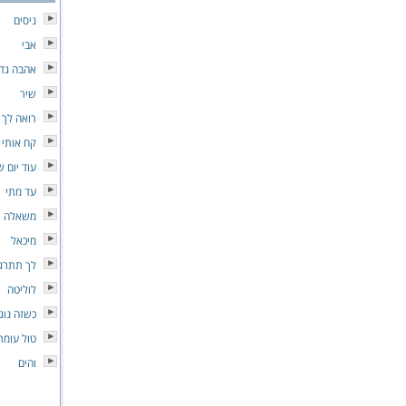
ניסים
אבי
אהבה גדו
שיר
רואה לך 
קח אותי 
עוד יום 
עד מתי
משאלה
מיכאל
לך תתרג
לוליטה
כשזה נוג
טול עומר
והים