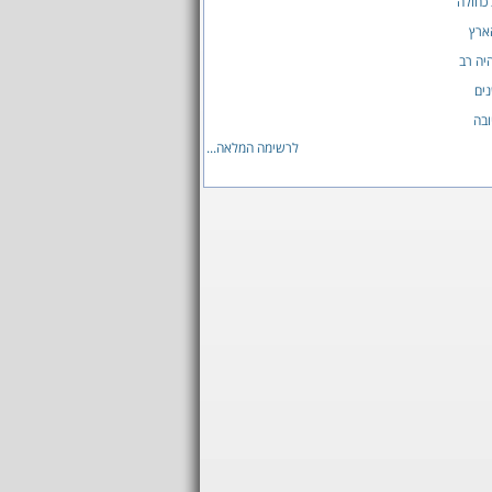
כחולה
ארץ
יה רב
ים
בה
לרשימה המלאה...