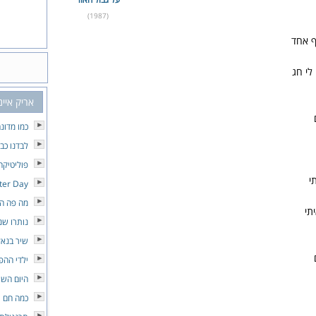
(1987)
ף אחד
לי חג
אריק איינ
כמו מדונ
לבדנו כבי
פוליטיקה
י
tter Day
מה פה הו
תי
נותרו שנ
שיר בנאל
ילדי ההפ
היום השי
כמה חם