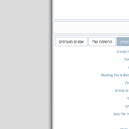
שטיין
הרשימה שלי
אמנים מועדפים
ה מצוירת
כול
Waiting For A Be
לך
ים ספורות
י
קר
ר שלי עצוב