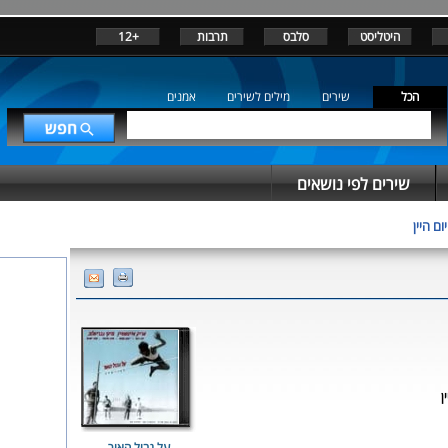
היטליסט
סלבס
תרבות
+12
הכל
שירים
מילים לשירים
אמנים
שירים לפי נושאים
יום היין
ן
על גבול האור