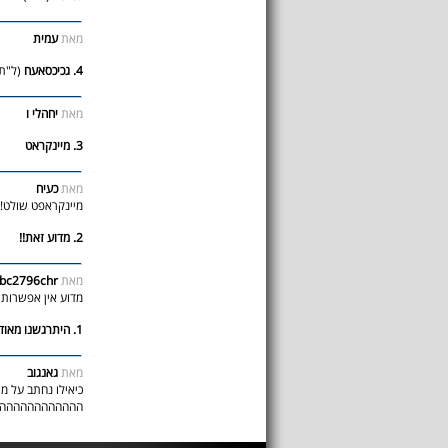
מאת
עמית
4. גכיכסאעח
(ל"ת
מאת
יחהלי ו
3. מיינקראט
מאת
כעיח
מיינקראפט שולט!!
2. מדוע זאת!!
מאת
bc2796chr
מדוע אין אפשרות 
1. היתרגשנו מאוד
מאת
גאנגוב
כיאילו נחתב על מ
הההההההההההה