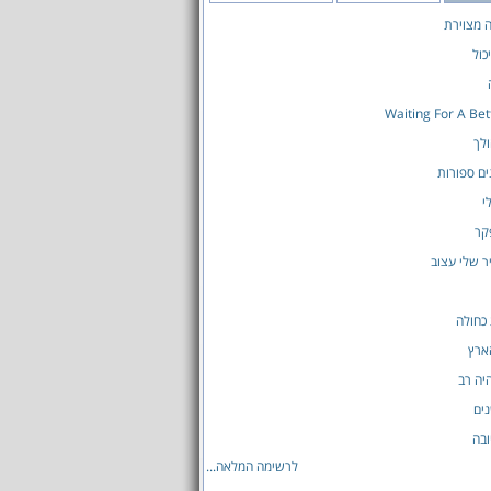
ה מצוירת
כול
Waiting For A Be
לך
ים ספורות
י
קר
ר שלי עצוב
כחולה
ארץ
יה רב
ים
בה
לרשימה המלאה...