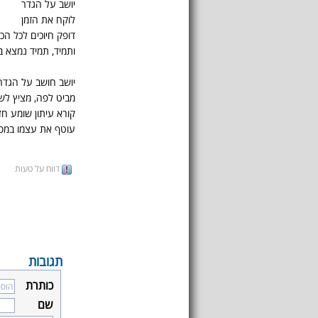
יושב על הגדר
לוקח את הזמן
דופק חיוכים לכל הכיו
ותמיד, תמיד נמצא בע
יושב חושב על הגדר
מביט לפה, מציץ לש
קורא עיתון שומע חד
עוטף את עצמו במס
דווח על טעות
תגובות
כותרת
שם