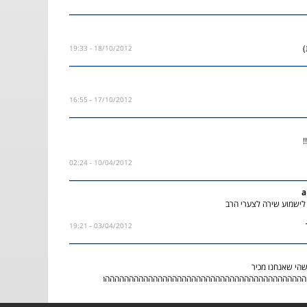
)
18/10/2012 - 19:33
17/10/2012 - 16:55
!
10/04/2012 - 02:24
a
לישמוע שירה לצערי הרב
03/04/2012 - 19:21
שהי שאנחנו מכיר
הההההההההההההההההההההההההההההההההההההההההההההההההההההההטטטטטטטטטט