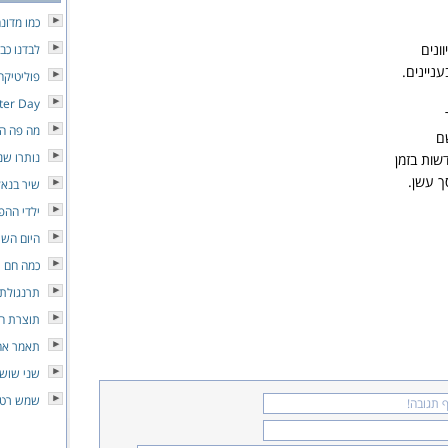
כמו מדונ
ונים
לבדנו כבי
ניינים.
פוליטיקה
tter Day
מה פה הו
ם
נותרו שנ
שות בזמן
ך עשן.
שיר בנאל
ילדי ההפ
היום השי
כמה חם
תרנגולת 
תוצרת ה
תאמר אה
שני שושנ
שמש רטו