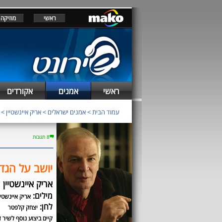
ראשי
מוזיקה
ראשי
אמנים
אקורדים
עמוד הבית
>
אמנים ישראלים
>
אריק איינשטיין
>
8 תגובות
יושב על הגד
אריק איינשטיין
מילים:
אריק איינשטיי
לחן:
יצחק קלפטר
קיים ביצוע נוסף לשיר ז