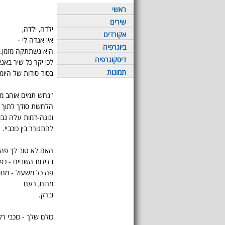
ראשי
שירים
ילדה, ילדה,
אקורדים
אין אגדה לי -
ביוגרפיה
היא נשתתקה מזמן.
דיסקוגרפיה
לכן יקר כל שיר באנא
תמונות
בסוד סודות של היומן
"נחש תמים אוהב מר
הלחשת סודך לתוך או
ונוגה-דמות עלה גבו
להתגורר בין כוכביי.
האם לא טוב לך פה 
בדידות השניים - כפ
פה כל משעול - מח
מרוח, רעם
וברק.
כולם שלך - כוכבי רק