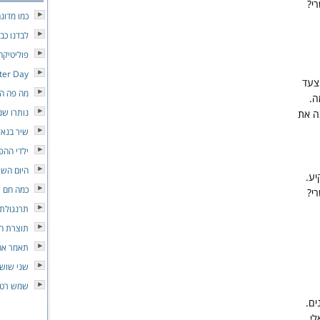
רי?
כמו מדונ
לבדנו כבי
פוליטיקה
tter Day
 צעד
מה פה הו
ה.
נותרו שנ
ה את
שיר בנאל
ילדי ההפ
היום השי
יע.
כמה חם
רי?
תרנגולת 
תוצרת ה
תאמר אה
שני שושנ
שמש רטו
ים.
לי,