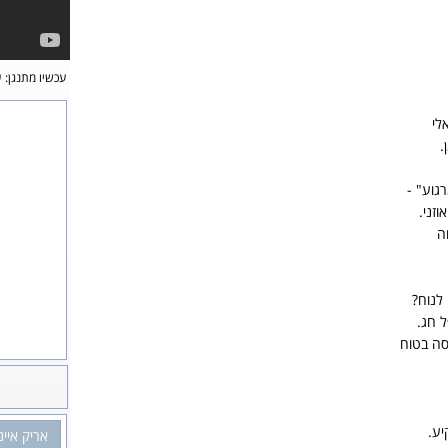
עכשיו מתנגן:
ש
לי
.
גוע" -
זני.
ה
לנוח?
ל חג.
סה בטוח
יע.
אריק איינ