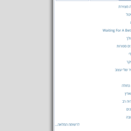
ה מצוירת
כול
Waiting For A Be
לך
ים ספורות
י
קר
ר שלי עצוב
כחולה
ארץ
יה רב
ים
בה
לרשימה המלאה...