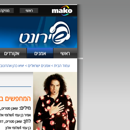
ראשי
מוזיקה
ראשי
אמנים
אקורדים
עמוד הבית
>
אמנים ישראלים
>
יאיא כהן אהרונוב
המחפשים ב
מילים:
,
שאנן סטריט
ו
אמיר בן עמי
שלומי אלו
לחן:
,
שאנן סטריט
דו
ו
בן עמי
שלומי אלון