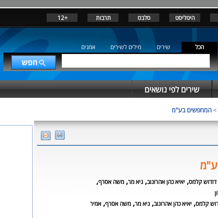
היטליסט
סלבס
תרבות
+12
הכל
שירים
מילים לשירים
אמנים
שירים לפי נושאים
>
המחפשים בע"מ
ע"מ
,
,
,
,
דודוש קלמס
יאיא כהן אהרונוב
גיא מר
משה אסרף
ן
,
,
,
,
דוש קלמס
יאיא כהן אהרונוב
גיא מר
משה אסרף
אמיר