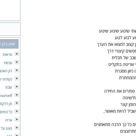
תי שיגוע שיגוע שיגוע
וע לנוע לנוע
יאיא כהן 
ן קצוב למצוא את הערך
פשים קיצורי דרך
מראות
שבב של תכלית
עכשיו
 שריטה בתקליט
כיוון מסגרת
רק האהב
מהמחתרת
נקודות ש
שבור
ך פותרים את החידה
Yourself
 ת'שיטה
תן לרקוד
הזמן קצר
ביל להיות מאושר.
כל הימים
אריה
ם כל כך הרבה מתאמצים
פצע על 
מתרוצצים