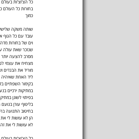
כל הצ'וצ'ות בעולם כ
בחורות כל העולם כו
כמוך
שותה משקה שלישי 
עובד עם כל הגוף את
וים של בחורות מדהי
שנזכר שאת עולה על
מסרב להצעה יותר 
מצחיח את עצמי לגר
מוריד את הבגדים ו
ליד האחת שאיהיה 
בקימור השפתיים בק
במתיקות ירכיים בנענ
בפיתוי לשונן במתיק
בליטוף עורן בנועם 
בחיטוב התנועה ברכ
הן לא עושות לי את 
לא עושות לי את זה
כל הצ'וצ'ות בעולם..