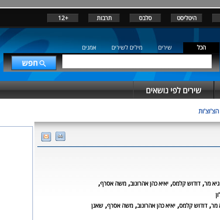
היטליסט
סלבס
תרבות
+12
הכל
שירים
מילים לשירים
אמנים
שירים לפי נושאים
הצ'וצ'ות
,
,
,
,
גיא מר
דודוש קלמס
יאיא כהן אהרונוב
משה אסרף
ן
,
,
,
,
 מר
דודוש קלמס
יאיא כהן אהרונוב
משה אסרף
שאנן