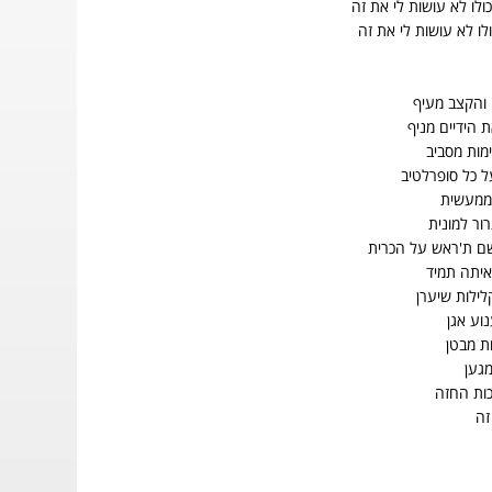
ולו לא עושות לי את זה
לו לא עושות לי את זה
והקצב מעיף
 הידיים מניף
מות מסביב
 כל סופרלטיב
ממעשית
ור למונית
שם ת'ראש על הכרית
איתה תמיד
לילות שיערן
וע אגן
ות מבטן
מגען
ות החזה
זה
.