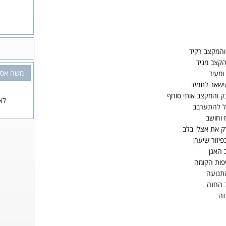
 והמקצב רקיד
קצב מניד
משה אס
ומעיד
ישאר לתמיד
ק והמקצב אותי סוחף
לא
יל להתערבב
 וחושב
רק את אצלי בלב
יזור שיערן
ב האגן
יפות הקומה
התנועה
ב החזה
זה