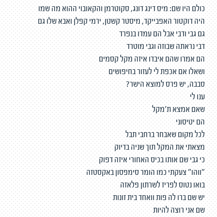
כולם היו שם: מיס דינג דונג, סקוטרמן והקאובוי ההוא מה שמו
היה דוקטור האפבייקד, מיסטר קשטן, ירמי קפלן ואבא שלו גם
גם גבי ודבי אבל הם עמדו בנפרד
דבי נראתה שבוזה וגבי מוטרד
הם אמרו שהם איבדו איזה מקל קסמים
ושאלו אם אכפת לי לעזור בחיפושים
סבבה, יש פרס למוצא הישר?
ענו לי
שאם אמצא ת'מקל
הם יטיסוני
לכל מקום שאבחר ברחבי תבל
מצאתי את המקל תוך שניה בדיוק
כי גבי שם אותו בכיס האחורי איזה דפוק
"ווהו" צעקתי כמו הומר סימפסון באקסטזה
בואו נטוס לפריז לשרתון פלאזה
יש שם ברו לה פות וואחד בית זונות
שם אני רוצה להיות