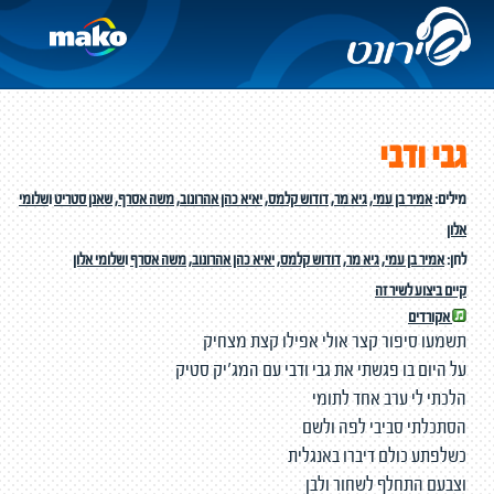
גבי ודבי
מילים:
אמיר בן עמי
,
גיא מר
,
דודוש קלמס
,
יאיא כהן אהרונוב
,
משה אסרף
,
שאנן סטריט
ו
שלומי
אלון
לחן:
אמיר בן עמי
,
גיא מר
,
דודוש קלמס
,
יאיא כהן אהרונוב
,
משה אסרף
ו
שלומי אלון
קיים ביצוע לשיר זה
אקורדים
תשמעו סיפור קצר אולי אפילו קצת מצחיק
על היום בו פגשתי את גבי ודבי עם המג'יק סטיק
הלכתי לי ערב אחד לתומי
הסתכלתי סביבי לפה ולשם
כשלפתע כולם דיברו באנגלית
וצבעם התחלף לשחור ולבן