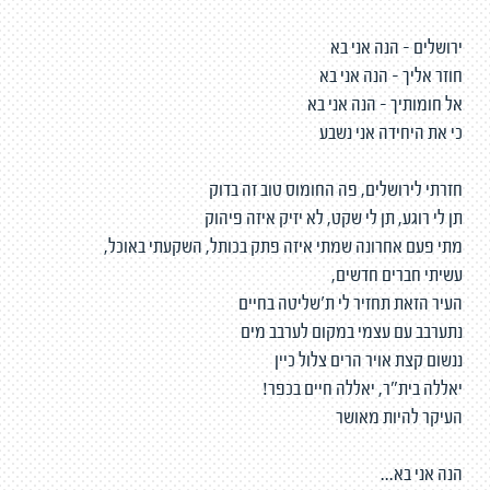
ירושלים - הנה אני בא
חוזר אליך - הנה אני בא
אל חומותיך - הנה אני בא
כי את היחידה אני נשבע
חזרתי לירושלים, פה החומוס טוב זה בדוק
תן לי רוגע, תן לי שקט, לא יזיק איזה פיהוק
מתי פעם אחרונה שמתי איזה פתק בכותל, השקעתי באוכל,
עשיתי חברים חדשים,
העיר הזאת תחזיר לי ת'שליטה בחיים
נתערבב עם עצמי במקום לערבב מים
ננשום קצת אויר הרים צלול כיין
יאללה בית"ר, יאללה חיים בכפר!
העיקר להיות מאושר
הנה אני בא...