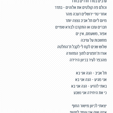
ערבים בסדר חרדים בחדר
וכולם פה קולטים את אלוהים - בתדר
אחרי טדי ירושלים דעכה מהר
מיום ליום תל אביב נצצה יותר
חברים עזבו או התקרבו לבורא שמיים
אפור, משעמם, אין ים
מחשבות על עזיבה
שלוש שנים לקח לי לקבל ת'החלטה
אורז ת'חפצים לתוך המזוודה
מהכפר לעיר בכיוון הירידה
תל אביב - הנה אני בא
אני מגיע - הנה אני בא
באתי להזיע - הנה אני בא
כי את היחידה אני נשבע
יצאתי לכיוון מישור החוף