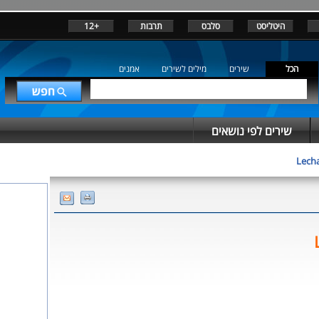
+12
תרבות
סלבס
היטליסט
הכל
שירים
מילים לשירים
אמנים
שירים לפי נושאים
Lech