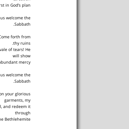
rst in God’s plan.
t us welcome the
Sabbath.
! Come forth from
thy ruins.
ale of tears! He
will show
abundant mercy.
t us welcome the
Sabbath.
 on your glorious
garments, my
l, and redeem it
through
he Bethlehemite.”