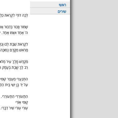
ראשי
שירים
לְכָה דוֹדִי לִקְרַאת כַּלָּה
שָׁמוֹר וְזָכוֹר בְּדִבּוּר א
ה' אֶחָד וּשְמוֹ אֶחָד. לְש
לִקְרַאת שַׁבָּת לְכוּ וְנֵל
מֵרֹאשׁ מִקֶּֽדֶם נְסוּכָה.
מִקְדַּשׁ מֶֽלֶךְ עִיר מְלוּ
רַב לָךְ שֶֽׁבֶת בְּעֵֽמֶק הַ
הִתְנַעֲרִי מֵעָפָר קוּמִי. ל
עַל יַד בֶּן יִשַׁי בֵּית הַל
הִתְעוֹרְרִי הִתְעוֹרְרִי. כ
קֽֽוּמִי אֽוֹרִי
עֽוּרִי עֽוּרִי שִׁיר דַבֵּֽרִי