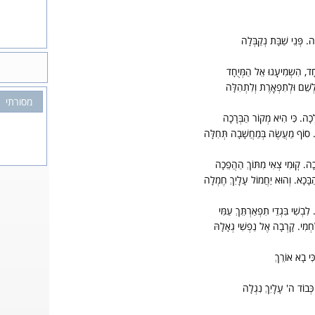
. פְּנֵי שַׁבָּת נְקַבְּלָה
ֶחָד, הִשְמִיעָֽנוּ אֵל הַמְּיֻחָד
ֵׁם וּלְתִפְאֶֽרֶת וְלִתְהִלָּה
מסורתי
ְכָה. כִּי הִיא מְקוֹר הַבְּרָכָה
 סוֹף מַעֲשֶׂה בְּמַחֲשָׁבָה תְּחִלָּה
כָה. קֽוּמִי צְאִי מִתּוֹךְ הַהֲפֵכָה
בָּכָא. וְהוּא יַחֲמוֹל עָלַֽיִךְ חֶמְלָה
ִבְשִׁי בִּגְדֵי תִפְאַרְתֵּךְ עַמִּי
ַּחְמִי. קָרְבָה אֶל נַפְשִׁי גְאָלָהּ
ִּי בָא אוֹרֵךְ
. כְּבוֹד ה' עָלַֽיִךְ נִגְלָה