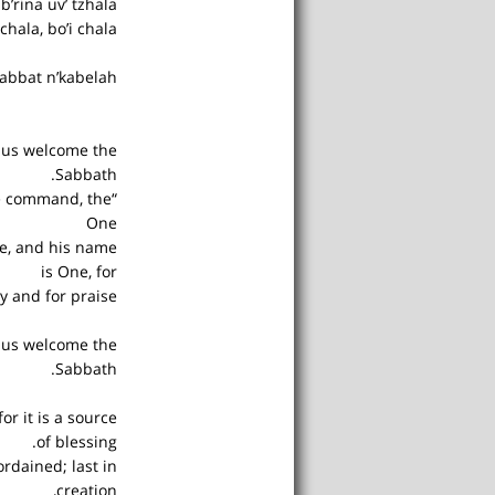
’rina uv’ tzhala.
hala, bo’i chala.
habbat n’kabelah!
t us welcome the
Sabbath.
le command, the
One
e, and his name
is One, for
y and for praise.
t us welcome the
Sabbath.
or it is a source
of blessing.
rdained; last in
creation,