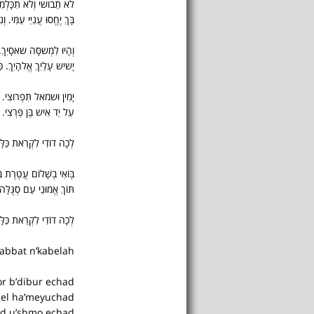
לא תֵבושי וְלא תִכָּלְמִי
בָּךְ יֶחֱסוּ עֲנִיֵּי עַמִּי. 
וְהָיוּ לִמְשסָּה שאסָיִךְ. וְ
יָשיש עָלַיִךְ אֱלהָיִךְ. כ
יָמִין וּשמאל תִּפְרוצִי. ו
עַל יַד אִיש בֶּן פַּרְצִי. 
לְכָה דודִי לִקְרַאת כַּלָּ
בּֽוֹאִי בְשָׁלוֹם עֲטֶרֶת ב
תּוֹךְ אֱמוּנֵי עַם סְגֻּלָּה. 
לְכָה דוֹדִי לִקְרַאת כַּלָּה
habbat n’kabelah!
r b’dibur echad,
el ha’meyuchad.
d u’shmo echad;