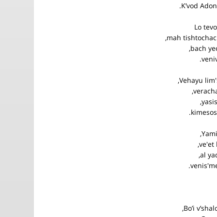
K’vod Adona
Lo tevo
mah tishtochac
bach yec
veniv
Vehayu lim'
veracha
yasis
kimesos 
Yamin
ve'et
al ya
venis'm
Bo’i v’shal