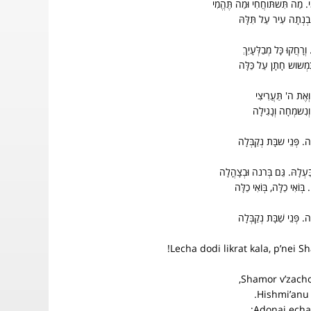
. מַה תִּשתּוחֲחִי וּמַה תֶּהֱמִי
וְנִבְנְתָה עִיר עַל תִּלָּהּ
רָחֲקוּ כָּל מְבַלְּעָיִךְ
ִּמְשוש חָתָן עַל כַּלָּה
ְאֶת ה' תַּעֲרִיצִי
וְנִשמְחָה וְנָגִילָה
ה. פְּנֵי שבָּת נְקַבְּלָה
ַּעְלָהּ. גַּם בְּרנה וּבְצָהֳלָה
בּֽוֹאִי כַלָּה, בּֽוֹאִי כַלָּה
. פְּנֵי שַׁבָּת נְקַבְּלָה
Lecha dodi likrat kala, p’nei S
Shamor v’zacho
Hishmi’anu 
Adonai echa