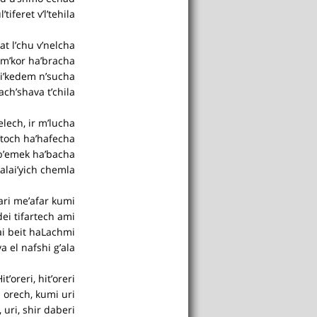
tiferet v’l’tehila.
t l’chu v’nelcha,
 m’kor ha’bracha.
i’kedem n’sucha;
ch’shava t’chila.
ech, ir m’lucha,
’toch ha’hafecha.
b’emek ha’bacha;
alai’yich chemla.
ari me’afar kumi,
dei tifartech ami.
i beit haLachmi;
a el nafshi g’ala.
it’oreri, hit’oreri,
a orech, kumi uri.
, uri, shir daberi;