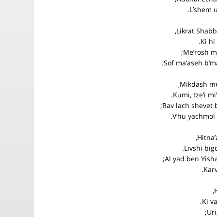
L’shem ul’
Likrat Shabba
Ki hi
Me’rosh m
Sof ma’aseh b’ma
Mikdash mel
Kumi, tze’i mi
Rav lach shevet 
V’hu yachmol 
Hitna’
Livshi big
Al yad ben Yisha
Karv
H
Ki v
Uri