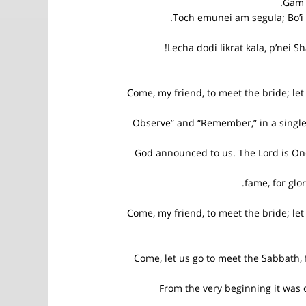
Gam b
Toch emunei am segula; Bo’i c
Lecha dodi likrat kala, p’nei S
Come, my friend, to meet the bride; le
“Observe” and “Remember,” in a sing
God announced to us. The Lord is On
fame, for glor
Come, my friend, to meet the bride; le
Come, let us go to meet the Sabbath, f
From the very beginning it was o