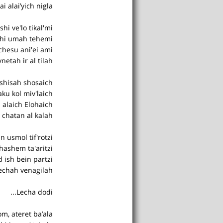
i alai’yich nigla.
shi ve'lo tikal'mi
hi umah tehemi,
hesu ani'ei ami,
netah ir al tilah.
shisah shosaich,
ku kol miv'laich,
 alaich Elohaich,
chatan al kalah.
 usmol tif'rotzi,
 hashem ta'aritzi,
d ish bein partzi,
echah venagilah.
Lecha dodi...
om, ateret ba’ala,