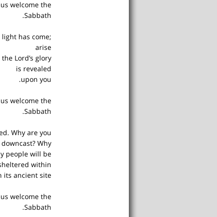
t us welcome the
Sabbath.
r light has come;
arise
the Lord’s glory
is revealed
upon you.
t us welcome the
Sabbath.
ed. Why are you
downcast? Why
y people will be
sheltered within
 its ancient site.
t us welcome the
Sabbath.