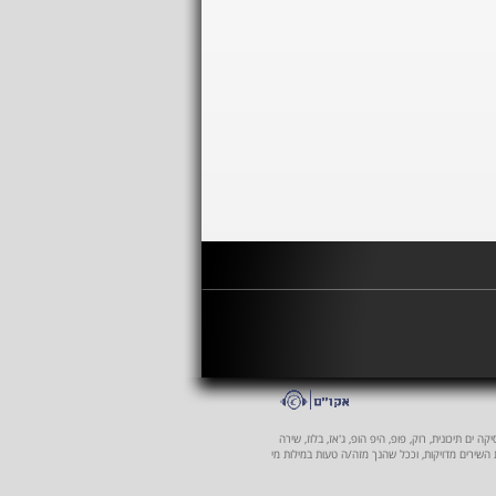
 ים תיכונית, רוק, פופ, היפ הופ, ג'אז, בלוז, שירה
ת השירים מדויקות, וככל שהנך מזה/ה טעות במילות מי