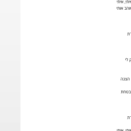
י, איתי
הב אותי
דת
 לי
 הצגה
בטחת
דת
י, איתי