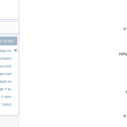
דת
אחרית הי
חייו ומות
תות
התעמלות
תחת עץ 
העץ הוא 
אין מקום
יש לי יום
פתחי לי 
הנסיכה
דת