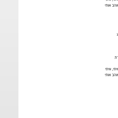
הב אותי
דת
י, איתי
הב אותי