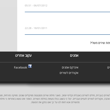
06/07/2012 - 05:51
18/01/2011 - 22:28
ימת שירים משלי?
אמנים
עקוב אחרינו
ם
אינדקס אמנים
Facebook
אקורדים לשירים
ים בעברית, מילים לשירים באנגלית וקליפי יוטיוב. מאגר מילות שירים מסגנונות מוזיקליים שונים: מוזיקה מזרחית, מוסיקה
אהבה, אקורדים לשירים לועזיים ועבריים. יכול כי בשוגג נפלו טעויות במילות השירים. האתר אינו נושא באחריות כי מילו
מהשירים אנא דווחו לנו על כך ואנו נתקן את הטעות.