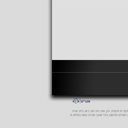
 ים תיכונית, רוק, פופ, היפ הופ, ג'אז, בלוז, שירה
ת השירים מדויקות, וככל שהנך מזה/ה טעות במילות מי